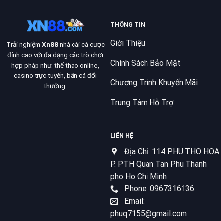
THÔNG TIN
Giới Thiệu
Trải nghiệm
Xn88
nhà cái cá cược
đỉnh cao với đa dạng các trò chơi
Chính Sách Bảo Mật
hợp pháp như: thể thao online,
casino trực tuyến, bắn cá đổi
Chương Trình Khuyến Mãi
thưởng.
Trung Tâm Hỗ Trợ
LIÊN HỆ
Địa Chỉ: 114 PHU THO HOA
P. PTH Quan Tan Phu Thanh
pho Ho Chi Minh
Phone: 0967316136
Email:
phuq7155@gmail.com