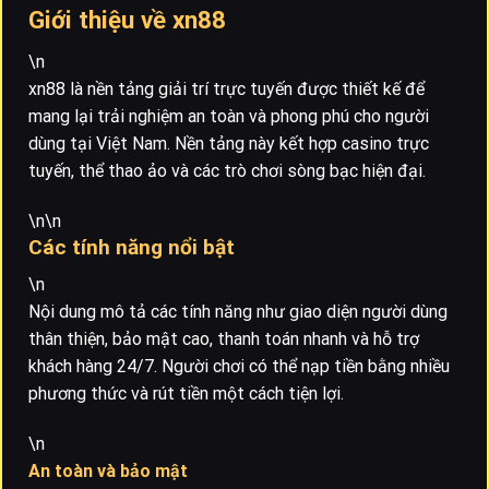
Giới thiệu về xn88
\n
xn88 là nền tảng giải trí trực tuyến được thiết kế để
mang lại trải nghiệm an toàn và phong phú cho người
dùng tại Việt Nam. Nền tảng này kết hợp casino trực
tuyến, thể thao ảo và các trò chơi sòng bạc hiện đại.
\n
\n
Các tính năng nổi bật
\n
Nội dung mô tả các tính năng như giao diện người dùng
thân thiện, bảo mật cao, thanh toán nhanh và hỗ trợ
khách hàng 24/7. Người chơi có thể nạp tiền bằng nhiều
phương thức và rút tiền một cách tiện lợi.
\n
An toàn và bảo mật