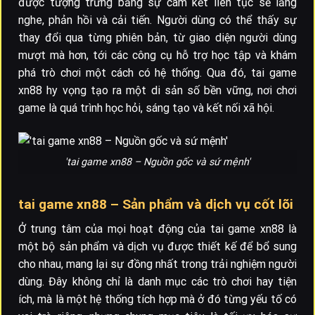
được tượng trưng bằng sự cam kết liên tục sẽ lắng
nghe, phản hồi và cải tiến. Người dùng có thể thấy sự
thay đổi qua từng phiên bản, từ giao diện người dùng
mượt mà hơn, tới các công cụ hỗ trợ học tập và khám
phá trò chơi một cách có hệ thống. Qua đó, tai game
xn88 hy vọng tạo ra một di sản số bền vững, nơi chơi
game là quá trình học hỏi, sáng tạo và kết nối xã hội.
'tai game xn88 – Nguồn gốc và sứ mệnh'
tai game xn88 – Sản phẩm và dịch vụ cốt lõi
Ở trung tâm của mọi hoạt động của tai game xn88 là
một bộ sản phẩm và dịch vụ được thiết kế để bổ sung
cho nhau, mang lại sự đồng nhất trong trải nghiệm người
dùng. Đây không chỉ là danh mục các trò chơi hay tiện
ích, mà là một hệ thống tích hợp mà ở đó từng yếu tố có