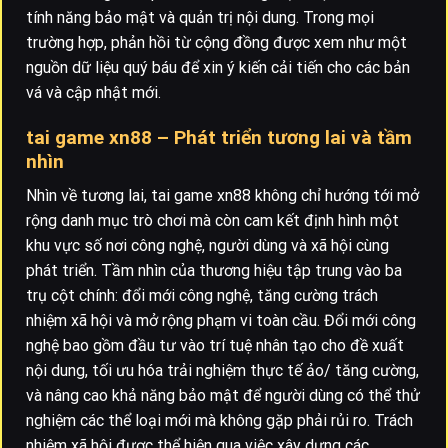
tính năng bảo mật và quản trị nội dung. Trong mọi
trường hợp, phản hồi từ cộng đồng được xem như một
nguồn dữ liệu quý báu để xin ý kiến cải tiến cho các bản
vá và cập nhật mới.
tai game xn88 – Phát triển tương lai và tầm
nhìn
Nhìn về tương lai, tai game xn88 không chỉ hướng tới mở
rộng danh mục trò chơi mà còn cam kết định hình một
khu vực số nơi công nghệ, người dùng và xã hội cùng
phát triển. Tầm nhìn của thương hiệu tập trung vào ba
trụ cột chính: đổi mới công nghệ, tăng cường trách
nhiệm xã hội và mở rộng phạm vi toàn cầu. Đổi mới công
nghệ bao gồm đầu tư vào trí tuệ nhân tạo cho đề xuất
nội dung, tối ưu hóa trải nghiệm thực tế ảo/ tăng cường,
và nâng cao khả năng bảo mật để người dùng có thể thử
nghiệm các thể loại mới mà không gặp phải rủi ro. Trách
nhiệm xã hội được thể hiện qua việc xây dựng các