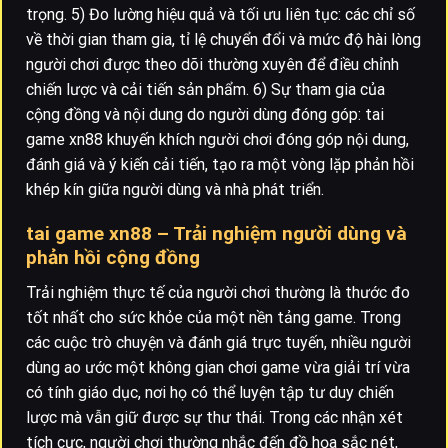
trọng. 5) Đo lường hiệu quả và tối ưu liên tục: các chỉ số
về thời gian tham gia, tỉ lệ chuyển đổi và mức độ hài lòng
người chơi được theo dõi thường xuyên để điều chỉnh
chiến lược và cải tiến sản phẩm. 6) Sự tham gia của
cộng đồng và nội dung do người dùng đóng góp: tai
game xn88 khuyến khích người chơi đóng góp nội dung,
đánh giá và ý kiến cải tiến, tạo ra một vòng lặp phản hồi
khép kín giữa người dùng và nhà phát triển.
tai game xn88 – Trải nghiệm người dùng và
phản hồi cộng đồng
Trải nghiệm thực tế của người chơi thường là thước đo
tốt nhất cho sức khỏe của một nền tảng game. Trong
các cuộc trò chuyện và đánh giá trực tuyến, nhiều người
dùng ao ước một không gian chơi game vừa giải trí vừa
có tính giáo dục, nơi họ có thể luyện tập tư duy chiến
lược mà vẫn giữ được sự thư thái. Trong các nhận xét
tích cực, người chơi thường nhắc đến đồ họa sắc nét,