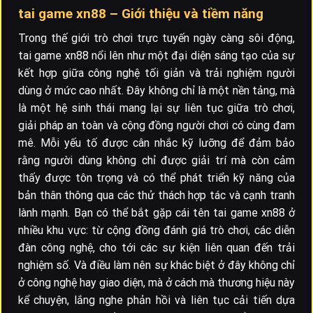
tai game xn88 – Giới thiệu và tiềm năng
Trong thế giới trò chơi trực tuyến ngày càng sôi động,
tai game xn88 nổi lên như một đại diện sáng tạo của sự
kết hợp giữa công nghệ tối giản và trải nghiệm người
dùng ở mức cao nhất. Đây không chỉ là một nền tảng, mà
là một hệ sinh thái mang lại sự liên tục giữa trò chơi,
giải pháp an toàn và cộng đồng người chơi có cùng đam
mê. Mỗi yếu tố được cân nhắc kỹ lưỡng để đảm bảo
rằng người dùng không chỉ được giải trí mà còn cảm
thấy được tôn trọng và có thể phát triển kỹ năng của
bản thân thông qua các thử thách hợp tác và cạnh tranh
lành mạnh. Bạn có thể bắt gặp cái tên tai game xn88 ở
nhiều khu vực: từ cộng đồng đánh giá trò chơi, các diễn
đàn công nghệ, cho tới các sự kiện liên quan đến trải
nghiệm số. Và điều làm nên sự khác biệt ở đây không chỉ
ở công nghệ hay giao diện, mà ở cách mà thương hiệu này
kể chuyện, lắng nghe phản hồi và liên tục cải tiến dựa