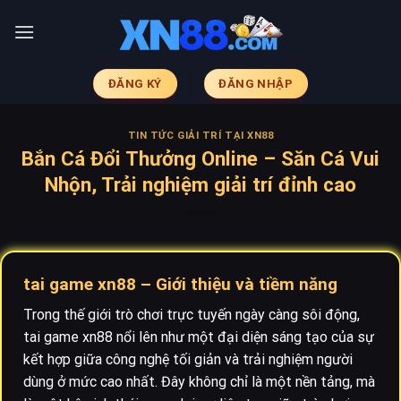
Skip
to
content
ĐĂNG KÝ
ĐĂNG NHẬP
TIN TỨC GIẢI TRÍ TẠI XN88
Bắn Cá Đổi Thưởng Online – Săn Cá Vui
Nhộn, Trải nghiệm giải trí đỉnh cao
tai game xn88 – Giới thiệu và tiềm năng
Trong thế giới trò chơi trực tuyến ngày càng sôi động,
tai game xn88 nổi lên như một đại diện sáng tạo của sự
kết hợp giữa công nghệ tối giản và trải nghiệm người
dùng ở mức cao nhất. Đây không chỉ là một nền tảng, mà