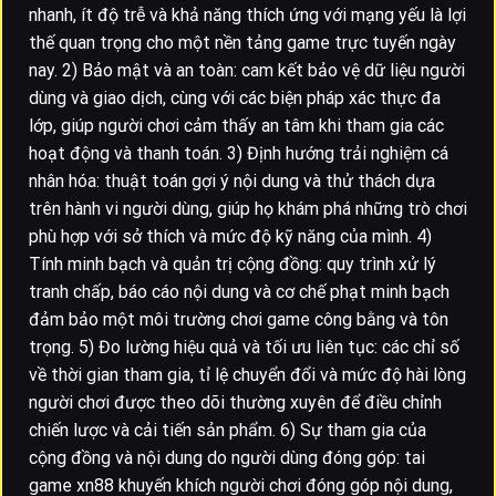
nhanh, ít độ trễ và khả năng thích ứng với mạng yếu là lợi
thế quan trọng cho một nền tảng game trực tuyến ngày
nay. 2) Bảo mật và an toàn: cam kết bảo vệ dữ liệu người
dùng và giao dịch, cùng với các biện pháp xác thực đa
lớp, giúp người chơi cảm thấy an tâm khi tham gia các
hoạt động và thanh toán. 3) Định hướng trải nghiệm cá
nhân hóa: thuật toán gợi ý nội dung và thử thách dựa
trên hành vi người dùng, giúp họ khám phá những trò chơi
phù hợp với sở thích và mức độ kỹ năng của mình. 4)
Tính minh bạch và quản trị cộng đồng: quy trình xử lý
tranh chấp, báo cáo nội dung và cơ chế phạt minh bạch
đảm bảo một môi trường chơi game công bằng và tôn
trọng. 5) Đo lường hiệu quả và tối ưu liên tục: các chỉ số
về thời gian tham gia, tỉ lệ chuyển đổi và mức độ hài lòng
người chơi được theo dõi thường xuyên để điều chỉnh
chiến lược và cải tiến sản phẩm. 6) Sự tham gia của
cộng đồng và nội dung do người dùng đóng góp: tai
game xn88 khuyến khích người chơi đóng góp nội dung,