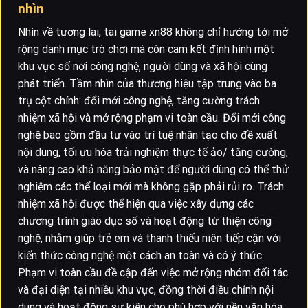
nhìn
Nhìn về tương lai, tai game xn88 không chỉ hướng tới mở
rộng danh mục trò chơi mà còn cam kết định hình một
khu vực số nơi công nghệ, người dùng và xã hội cùng
phát triển. Tầm nhìn của thương hiệu tập trung vào ba
trụ cột chính: đổi mới công nghệ, tăng cường trách
nhiệm xã hội và mở rộng phạm vi toàn cầu. Đổi mới công
nghệ bao gồm đầu tư vào trí tuệ nhân tạo cho đề xuất
nội dung, tối ưu hóa trải nghiệm thực tế ảo/ tăng cường,
và nâng cao khả năng bảo mật để người dùng có thể thử
nghiệm các thể loại mới mà không gặp phải rủi ro. Trách
nhiệm xã hội được thể hiện qua việc xây dựng các
chương trình giáo dục số và hoạt động từ thiện công
nghệ, nhằm giúp trẻ em và thanh thiếu niên tiếp cận với
kiến thức công nghệ một cách an toàn và có ý thức.
Phạm vi toàn cầu đề cập đến việc mở rộng nhóm đối tác
và đại diện tại nhiều khu vực, đồng thời điều chỉnh nội
dung và hoạt động sự kiện cho phù hợp với nền văn hóa