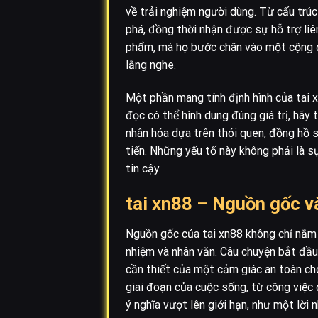
về trải nghiệm người dùng. Từ cấu trú
phá, đồng thời nhận được sự hỗ trợ liê
phẩm, mà họ bước chân vào một cộng đ
lắng nghe.
Một phần mang tính định hình của tai 
đọc có thể hình dung đúng giá trị, hãy
nhân hóa dựa trên thói quen, đồng hồ 
tiến. Những yếu tố này không phải là 
tin cậy.
tai xn88 – Nguồn gốc 
Nguồn gốc của tai xn88 không chỉ nằm 
nhiệm và nhân văn. Câu chuyện bắt đầu
cần thiết của một cảm giác an toàn c
giai đoạn của cuộc sống, từ công việc 
ý nghĩa vượt lên giới hạn, như một lời