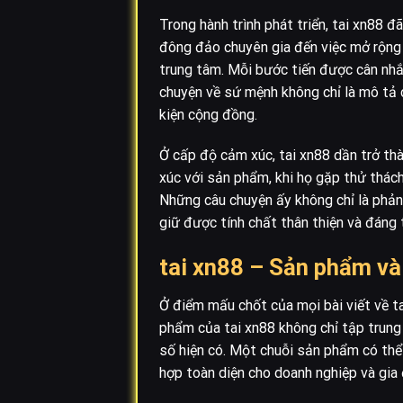
Trong hành trình phát triển, tai xn88 
đông đảo chuyên gia đến việc mở rộng 
trung tâm. Mỗi bước tiến được cân nhắ
chuyện về sứ mệnh không chỉ là mô tả 
kiện cộng đồng.
Ở cấp độ cảm xúc, tai xn88 dần trở th
xúc với sản phẩm, khi họ gặp thử thách
Những câu chuyện ấy không chỉ là phản
giữ được tính chất thân thiện và đáng t
tai xn88 – Sản phẩm và 
Ở điểm mấu chốt của mọi bài viết về t
phẩm của tai xn88 không chỉ tập trung 
số hiện có. Một chuỗi sản phẩm có thể
hợp toàn diện cho doanh nghiệp và gia 