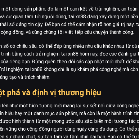
y một dòng sản phẩm; đó là một cam kết về trải nghiệm, an toàn v
và sự quan tâm tới người dùng, tai xn88 đang xây dựng một nền
thái số đáng tin cậy. Để bạn có thể cảm nhận rõ hơn giá trị này, 
 cộng đồng, và cùng chúng tôi viết tiếp câu chuyện thành công.
số có chiều sâu, có thể đáp ứng nhiều nhu cầu khác nhau từ cá 
trình bằng cách trải nghiệm tai xn88 hôm nay, đọc các đánh giá 
 của riêng bạn. Đừng quên theo dõi các cập nhật mới nhất để khô
. Trải nghiệm tai xn88 không chỉ là sự khám phá công nghệ mà cò
sáng tạo và trách nhiệm.
ột phá và định vị thương hiệu
ổi lên như một hiện tượng mới mang lại sự kết nối giữa công ngh
hãn hiệu hay một danh mục sản phẩm, mà còn là một hành trình tì
8 được hình thành từ một mong ước sâu sắc: biến mỗi tương tác 
ị bền vững cho cộng đồng người dùng ngày càng đa dạng. Có thể
 lên sự chăm chút, sự tận tâm và tầm nhìn dài hạn. Bạn có thể tự 