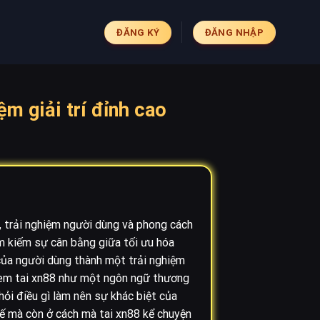
ĐĂNG KÝ
ĐĂNG NHẬP
m giải trí đỉnh cao
ệ, trải nghiệm người dùng và phong cách
m kiếm sự cân bằng giữa tối ưu hóa
của người dùng thành một trải nghiệm
 xem tai xn88 như một ngôn ngữ thương
hỏi điều gì làm nên sự khác biệt của
kế mà còn ở cách mà tai xn88 kể chuyện