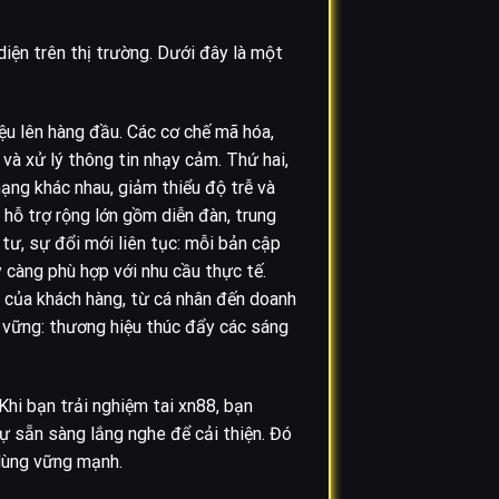
iện trên thị trường. Dưới đây là một
ệu lên hàng đầu. Các cơ chế mã hóa,
 và xử lý thông tin nhạy cảm. Thứ hai,
mạng khác nhau, giảm thiểu độ trễ và
 hỗ trợ rộng lớn gồm diễn đàn, trung
 tư, sự đổi mới liên tục: mỗi bản cập
 càng phù hợp với nhu cầu thực tế.
có của khách hàng, từ cá nhân đến doanh
ền vững: thương hiệu thúc đẩy các sáng
Khi bạn trải nghiệm tai xn88, bạn
ự sẵn sàng lắng nghe để cải thiện. Đó
 dùng vững mạnh.