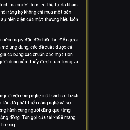
 trình mà người dùng có thể tự do khám
g nói rằng họ không chỉ mua một sản
sự hiện diện của một thương hiệu luôn
 những ngày đầu đến hiện tại. Để người
ạn mở ứng dụng, các đề xuất được cá
 gia cố bằng các chuẩn bảo mật tiên
người dùng cảm thấy được trân trọng và
 người với công nghệ một cách có trách
 tốc độ phát triển công nghệ và sự
đồng hành cùng người dùng qua từng
 cộng đồng. Tên gọi của tai xn88 mang
nh công.