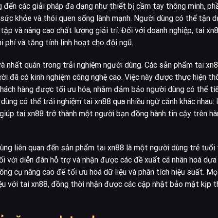
g đến các giải pháp đa dạng như thiết bị cầm tay thông minh, p
 sức khỏe và thói quen sống lành mạnh. Người dùng có thể tận dụ
 tập và nâng cao chất lượng giải trí. Đối với doanh nghiệp, tai x
hi phí và tăng tính linh hoạt cho đội ngũ.
 và nhất quán trong trải nghiệm người dùng. Các sản phẩm tai xn8
 đã có kinh nghiệm công nghệ cao. Việc này được thực hiện thôn
 khách hàng được tối ưu hóa, nhằm đảm bảo người dùng có thể ti
dùng có thể trải nghiệm tai xn88 qua nhiều ngữ cảnh khác nhau: làm
 giúp tai xn88 trở thành một người bạn đồng hành tin cậy trên hà
dùng liên quan đến sản phẩm tai xn88 là một người dùng trẻ tuổi
ối với diễn đàn hỗ trợ và nhận được các đề xuất cá nhân hoá dựa
công cụ nâng cao để tối ưu hoá dữ liệu và phân tích hiệu suất. 
 liệu với tai xn88, đồng thời nhận được các cập nhật bảo mật kịp 