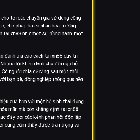
u cho tới các chuyên gia sử dụng công
cao, cho phép họ cá nhân hóa trường
iệm tai xn88 như một sự đồng hành: một
g đánh giá cao cách tai xn88 duy trì
. Những lời khen dành cho đội ngũ hỗ
. Có người chia sẻ rằng sau một thời
 với bạn bè, đồng nghiệp thông qua nền
 hiệu quả hơn với một hệ sinh thái đồng
 thỏa mãn mà còn khẳng định tai xn88
húc đẩy bởi các kênh phản hồi độc lập
ười dùng cảm thấy được trân trọng và