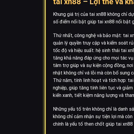
tai xn88 – Lợi thế và k
Khung giá trị của tai xn88 không chỉ d
số điểm nổi bật giúp tai xn88 nổi bật 
Thứ nhất, công nghệ và bảo mật: tai xn
quản lý quyền truy cập và kiểm soát rủi
tốc độ và hiệu suất: hệ sinh thái tai 
tăng khả năng đáp ứng cho mọi tác vụ. 
tâm trợ giúp và sự kiện cộng đồng, nơi 
nhật không chỉ vá lỗi mà còn bổ sung c
Thứ năm, tính linh hoạt và tích hợp: t
nghiệp, giúp tăng tính liên tục và giả
kiến xanh, tiết kiệm năng lượng và tha
Những yếu tố trên không chỉ là danh sá
không chỉ cảm nhận sự tiện lợi mà còn
chính là yếu tố then chốt giúp tai x