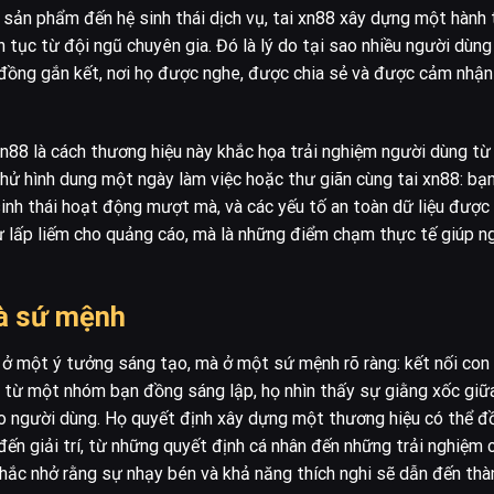
c sản phẩm đến hệ sinh thái dịch vụ, tai xn88 xây dựng một hành
n tục từ đội ngũ chuyên gia. Đó là lý do tại sao nhiều người dùn
ồng gắn kết, nơi họ được nghe, được chia sẻ và được cảm nhận 
xn88 là cách thương hiệu này khắc họa trải nghiệm người dùng từ
 thử hình dung một ngày làm việc hoặc thư giãn cùng tai xn88: b
sinh thái hoạt động mượt mà, và các yếu tố an toàn dữ liệu được
sự lấp liếm cho quảng cáo, mà là những điểm chạm thực tế giúp 
và sứ mệnh
ở một ý tưởng sáng tạo, mà ở một sứ mệnh rõ ràng: kết nối con
 từ một nhóm bạn đồng sáng lập, họ nhìn thấy sự giằng xốc giữa
ho người dùng. Họ quyết định xây dựng một thương hiệu có thể 
đến giải trí, từ những quyết định cá nhân đến những trải nghiệm
 nhắc nhở rằng sự nhạy bén và khả năng thích nghi sẽ dẫn đến thà