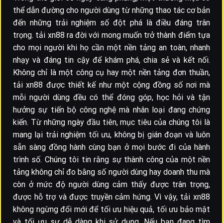
thể dẫn đường cho người dùng từ những thao tác cơ bản
đến những trải nghiệm số đột phá là điều đáng trân
trọng. tải xn88 ra đời với mong muốn trở thành điểm tựa
cho mọi người khi họ cần một nền tảng an toàn, nhanh
nhạy và đáng tin cậy để khám phá, chia sẻ và kết nối.
Không chỉ là một công cụ hay một nền tảng đơn thuần,
tải xn88 được thiết kế như một cộng đồng số nơi mà
mỗi người dùng đều có thể đóng góp, học hỏi và tận
hưởng sự tiến bộ công nghệ mà nhân loại đang chứng
kiến. Từ những ngày đầu tiên, mục tiêu của chúng tôi là
mang lại trải nghiệm tối ưu, không bị gián đoạn và luôn
sẵn sàng đồng hành cùng bạn ở mọi bước đi của hành
trình số. Chúng tôi tin rằng sự thành công của một nền
tảng không chỉ đo bằng số người dùng hay doanh thu mà
còn ở mức độ người dùng cảm thấy được trân trọng,
được hỗ trợ và được truyền cảm hứng. Vì vậy, tải xn88
không ngừng đổi mới để tối ưu hiệu quả, tối ưu bảo mật
và tối ưu sự dễ dàng khi sử dụng. Nếu bạn đang tìm