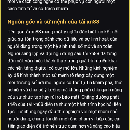
mới về cách công nghệ có thể phục vụ con người một
cách tinh tế và có trách nhiệm.
Nguồn gốc và sứ mệnh của tải xn88
Tên gọi tải xn88 mang một ý nghĩa đặc biệt: nó kết nối
giữa sự tôn trọng dành cho dữ liệu và sự linh hoạt của
người dùng trong một hệ sinh thái số mở và an toàn.
Người sáng lập và đội ngũ đứng sau tải xn88 đã từng
đối mặt với nhiều thách thức trong quá trình triển khai
các nền tảng digital có quy mô lớn. Những kinh nghiệm
ấy đã hình thành một sứ mệnh rõ ràng: xây dựng một
môi trường số nơi mọi người có thể tự tin khám phá, thử
nghiệm và chia sẻ ý tưởng mà không phải chịu gánh nặng
của sự phức tạp hay rủi ro bảo mật. Chặng đường phát
triển của tải xn88 diễn ra như một hành trình học hỏi liên
tục. Từ những ngày đầu thử nghiệm với một nhóm nhỏ
người dùng, chúng tôi dần mở rộng phạm vi tiếp cận, cải
tiến giao diện để trở nên trực quan hơn và nâng cao hiệu