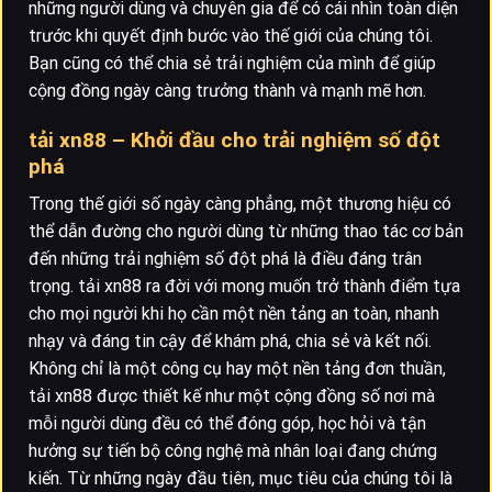
những người dùng và chuyên gia để có cái nhìn toàn diện
trước khi quyết định bước vào thế giới của chúng tôi.
Bạn cũng có thể chia sẻ trải nghiệm của mình để giúp
cộng đồng ngày càng trưởng thành và mạnh mẽ hơn.
tải xn88 – Khởi đầu cho trải nghiệm số đột
phá
Trong thế giới số ngày càng phẳng, một thương hiệu có
thể dẫn đường cho người dùng từ những thao tác cơ bản
đến những trải nghiệm số đột phá là điều đáng trân
trọng. tải xn88 ra đời với mong muốn trở thành điểm tựa
cho mọi người khi họ cần một nền tảng an toàn, nhanh
nhạy và đáng tin cậy để khám phá, chia sẻ và kết nối.
Không chỉ là một công cụ hay một nền tảng đơn thuần,
tải xn88 được thiết kế như một cộng đồng số nơi mà
mỗi người dùng đều có thể đóng góp, học hỏi và tận
hưởng sự tiến bộ công nghệ mà nhân loại đang chứng
kiến. Từ những ngày đầu tiên, mục tiêu của chúng tôi là