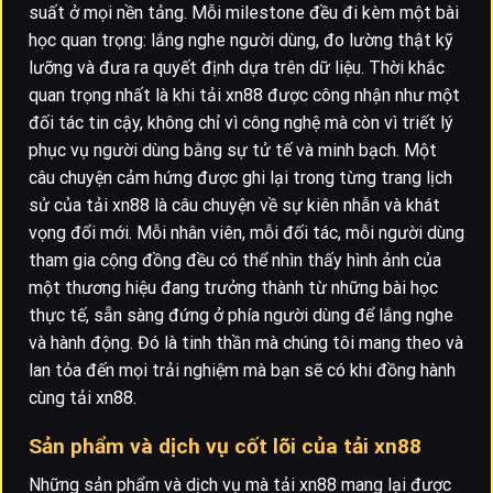
suất ở mọi nền tảng. Mỗi milestone đều đi kèm một bài
học quan trọng: lắng nghe người dùng, đo lường thật kỹ
lưỡng và đưa ra quyết định dựa trên dữ liệu. Thời khắc
quan trọng nhất là khi tải xn88 được công nhận như một
đối tác tin cậy, không chỉ vì công nghệ mà còn vì triết lý
phục vụ người dùng bằng sự tử tế và minh bạch. Một
câu chuyện cảm hứng được ghi lại trong từng trang lịch
sử của tải xn88 là câu chuyện về sự kiên nhẫn và khát
vọng đổi mới. Mỗi nhân viên, mỗi đối tác, mỗi người dùng
tham gia cộng đồng đều có thể nhìn thấy hình ảnh của
một thương hiệu đang trưởng thành từ những bài học
thực tế, sẵn sàng đứng ở phía người dùng để lắng nghe
và hành động. Đó là tinh thần mà chúng tôi mang theo và
lan tỏa đến mọi trải nghiệm mà bạn sẽ có khi đồng hành
cùng tải xn88.
Sản phẩm và dịch vụ cốt lõi của tải xn88
Những sản phẩm và dịch vụ mà tải xn88 mang lại được