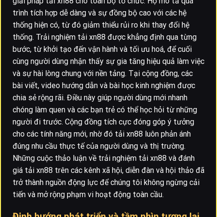
giải pháp tải xn88 cho toàn bộ tổ chức. Họ mô tả quá
trình tích hợp dễ dàng và sự đồng bộ cao với các hệ
thống hiện có, từ đó giảm thiểu rủi ro khi thay đổi hệ
thống. Trải nghiệm tải xn88 được khẳng định qua từng
bước, từ khởi tạo đến vận hành và tối ưu hoá, để cuối
cùng người dùng nhận thấy sự gia tăng hiệu quả làm việc
và sự hài lòng chung với nền tảng. Tại cộng đồng, các
bài viết, video hướng dẫn và bài học kinh nghiệm được
chia sẻ rộng rãi. Điều này giúp người dùng mới nhanh
chóng làm quen và các bạn trẻ có thể học hỏi từ những
người đi trước. Cộng đồng tích cực đóng góp ý tưởng
cho các tính năng mới, nhờ đó tải xn88 luôn phản ánh
đúng nhu cầu thực tế của người dùng và thị trường.
Những cuộc thảo luận về trải nghiệm tải xn88 và đánh
giá tải xn88 trên các kênh xã hội, diễn đàn và hội thảo đã
trở thành nguồn động lực để chúng tôi không ngừng cải
tiến và mở rộng phạm vi hoạt động toàn cầu.
Định hướng phát triển và tầm nhìn tương lai