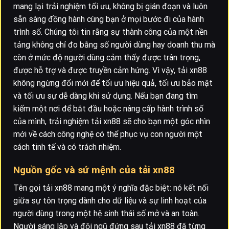
mang lại trải nghiệm tối ưu, không bị gián đoạn và luôn
sẵn sàng đồng hành cùng bạn ở mọi bước đi của hành
trình số. Chúng tôi tin rằng sự thành công của một nền
tảng không chỉ đo bằng số người dùng hay doanh thu mà
còn ở mức độ người dùng cảm thấy được trân trọng,
được hỗ trợ và được truyền cảm hứng. Vì vậy, tải xn88
không ngừng đổi mới để tối ưu hiệu quả, tối ưu bảo mật
và tối ưu sự dễ dàng khi sử dụng. Nếu bạn đang tìm
kiếm một nơi để bắt đầu hoặc nâng cấp hành trình số
của mình, trải nghiệm tải xn88 sẽ cho bạn một góc nhìn
mới về cách công nghệ có thể phục vụ con người một
cách tinh tế và có trách nhiệm.
Nguồn gốc và sứ mệnh của tải xn88
Tên gọi tải xn88 mang một ý nghĩa đặc biệt: nó kết nối
giữa sự tôn trọng dành cho dữ liệu và sự linh hoạt của
người dùng trong một hệ sinh thái số mở và an toàn.
Người sáng lập và đội ngũ đứng sau tải xn88 đã từng