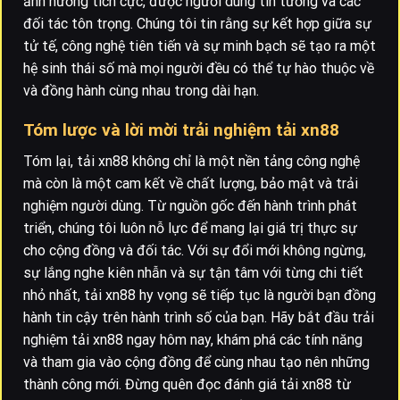
ảnh hưởng tích cực, được người dùng tin tưởng và các
đối tác tôn trọng. Chúng tôi tin rằng sự kết hợp giữa sự
tử tế, công nghệ tiên tiến và sự minh bạch sẽ tạo ra một
hệ sinh thái số mà mọi người đều có thể tự hào thuộc về
và đồng hành cùng nhau trong dài hạn.
Tóm lược và lời mời trải nghiệm tải xn88
Tóm lại, tải xn88 không chỉ là một nền tảng công nghệ
mà còn là một cam kết về chất lượng, bảo mật và trải
nghiệm người dùng. Từ nguồn gốc đến hành trình phát
triển, chúng tôi luôn nỗ lực để mang lại giá trị thực sự
cho cộng đồng và đối tác. Với sự đổi mới không ngừng,
sự lắng nghe kiên nhẫn và sự tận tâm với từng chi tiết
nhỏ nhất, tải xn88 hy vọng sẽ tiếp tục là người bạn đồng
hành tin cậy trên hành trình số của bạn. Hãy bắt đầu trải
nghiệm tải xn88 ngay hôm nay, khám phá các tính năng
và tham gia vào cộng đồng để cùng nhau tạo nên những
thành công mới. Đừng quên đọc đánh giá tải xn88 từ