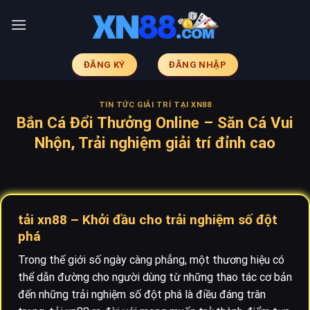
Skip
to
content
ĐĂNG KÝ
ĐĂNG NHẬP
TIN TỨC GIẢI TRÍ TẠI XN88
Bắn Cá Đổi Thưởng Online – Săn Cá Vui
Nhộn, Trải nghiệm giải trí đỉnh cao
tải xn88 – Khởi đầu cho trải nghiệm số đột
phá
Trong thế giới số ngày càng phẳng, một thương hiệu có
thể dẫn đường cho người dùng từ những thao tác cơ bản
đến những trải nghiệm số đột phá là điều đáng trân