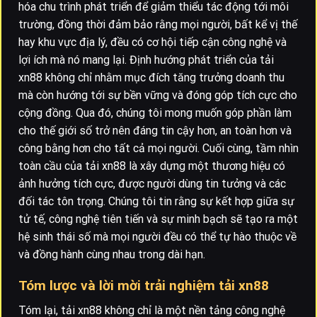
hóa chu trình phát triển để giảm thiểu tác động tới môi
trường, đồng thời đảm bảo rằng mọi người, bất kể vị thế
hay khu vực địa lý, đều có cơ hội tiếp cận công nghệ và
lợi ích mà nó mang lại. Định hướng phát triển của tải
xn88 không chỉ nhằm mục đích tăng trưởng doanh thu
mà còn hướng tới sự bền vững và đóng góp tích cực cho
cộng đồng. Qua đó, chúng tôi mong muốn góp phần làm
cho thế giới số trở nên đáng tin cậy hơn, an toàn hơn và
công bằng hơn cho tất cả mọi người. Cuối cùng, tầm nhìn
toàn cầu của tải xn88 là xây dựng một thương hiệu có
ảnh hưởng tích cực, được người dùng tin tưởng và các
đối tác tôn trọng. Chúng tôi tin rằng sự kết hợp giữa sự
tử tế, công nghệ tiên tiến và sự minh bạch sẽ tạo ra một
hệ sinh thái số mà mọi người đều có thể tự hào thuộc về
và đồng hành cùng nhau trong dài hạn.
Tóm lược và lời mời trải nghiệm tải xn88
Tóm lại, tải xn88 không chỉ là một nền tảng công nghệ