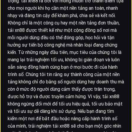
trọng. tải xn88 ra đời với mong muốn trở thành điểm tựa
cho mọi người khi họ cần một nền tảng an toàn, nhanh
nhạy và đáng tin cậy để khám phá, chia sẻ và kết nối.
Không chỉ là một công cụ hay một nền tảng đơn thuần,
tải xn88 được thiết kế như một cộng đồng số nơi mà
mỗi người dùng đều có thể đóng góp, học hỏi và tận
hưởng sự tiến bộ công nghệ mà nhân loại đang chứng
kiến. Từ những ngày đầu tiên, mục tiêu của chúng tôi là
mang lại trải nghiệm tối ưu, không bị gián đoạn và luôn
sẵn sàng đồng hành cùng bạn ở mọi bước đi của hành
trình số. Chúng tôi tin rằng sự thành công của một nền
tảng không chỉ đo bằng số người dùng hay doanh thu mà
còn ở mức độ người dùng cảm thấy được trân trọng,
được hỗ trợ và được truyền cảm hứng. Vì vậy, tải xn88
không ngừng đổi mới để tối ưu hiệu quả, tối ưu bảo mật
và tối ưu sự dễ dàng khi sử dụng. Nếu bạn đang tìm
kiếm một nơi để bắt đầu hoặc nâng cấp hành trình số
của mình, trải nghiệm tải xn88 sẽ cho bạn một góc nhìn