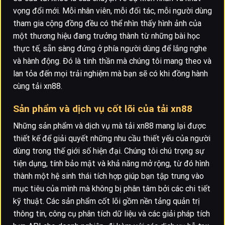
vọng đổi mới. Mỗi nhân viên, mỗi đối tác, mỗi người dùng
tham gia cộng đồng đều có thể nhìn thấy hình ảnh của
một thương hiệu đang trưởng thành từ những bài học
thực tế, sẵn sàng đứng ở phía người dùng để lắng nghe
và hành động. Đó là tinh thần mà chúng tôi mang theo và
lan tỏa đến mọi trải nghiệm mà bạn sẽ có khi đồng hành
cùng tải xn88.
Sản phẩm và dịch vụ cốt lõi của tải xn88
Những sản phẩm và dịch vụ mà tải xn88 mang lại được
thiết kế để giải quyết những nhu cầu thiết yếu của người
dùng trong thế giới số hiện đại. Chúng tôi chú trọng sự
tiện dụng, tính bảo mật và khả năng mở rộng, từ đó hình
thành một hệ sinh thái tích hợp giúp bạn tập trung vào
mục tiêu của mình mà không bị phân tâm bởi các chi tiết
kỹ thuật. Các sản phẩm cốt lõi gồm nền tảng quản trị
thông tin, công cụ phân tích dữ liệu và các giải pháp tích