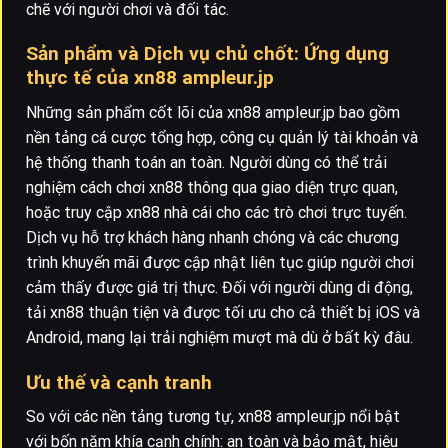
chẽ với người chơi và đối tác.
Sản phẩm và Dịch vụ chủ chốt: Ứng dụng
thực tế của xn88 ampleur.jp
Những sản phẩm cốt lõi của xn88 ampleur.jp bao gồm
nền tảng cá cược tổng hợp, công cụ quản lý tài khoản và
hệ thống thanh toán an toàn. Người dùng có thể trải
nghiệm cách chơi xn88 thông qua giao diện trực quan,
hoặc truy cập xn88 nhà cái cho các trò chơi trực tuyến.
Dịch vụ hỗ trợ khách hàng nhanh chóng và các chương
trình khuyến mãi được cập nhật liên tục giúp người chơi
cảm thấy được giá trị thực. Đối với người dùng di động,
tải xn88 thuận tiện và được tối ưu cho cả thiết bị iOS và
Android, mang lại trải nghiệm mượt mà dù ở bất kỳ đâu.
Ưu thế và cạnh tranh
So với các nền tảng tương tự, xn88 ampleur.jp nổi bật
với bốn năm khía cạnh chính: an toàn và bảo mật, hiệu