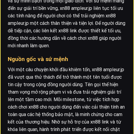
và sự minh bạch trong mọi giao dịch. Với sứ mệnh mang
đến sự giải trí bền vững, xn88 ampleur.jp liên tục tối ưu
các tính năng để người chơi có thể trải nghiệm xn88
ampleur.jp một cách thân thiện và tiện lợi. Để người dùng
dễ tiếp cận, các liên kết xn88 link được thiết kế tối ưu,
đồng thời các hướng dẫn về cách chơi xn88 giúp người
mới nhanh làm quen.
Nguồn gốc và sứ mệnh
Với một câu chuyện khởi đầu khiêm tốn, xn88 ampleur.jp
đã vượt qua thử thách để trở thành một tên tuổi được
tin cậy trong cộng đồng người dùng. Tên gọi thể hiện
tham vọng mở rộng phạm vi và đưa trải nghiệm giải trí
lên một tầm cao mới. Mỗi milestone, từ việc tích hợp
cách chơi xn88 cho người dùng đến việc cải thiện tính an
toàn qua các hệ thống bảo mật, là minh chứng cho cam
kết của thương hiệu. Nhờ sự hỗ trợ của xn88 link và từ
khóa liên quan, hành trình phát triển được kết nối chặt