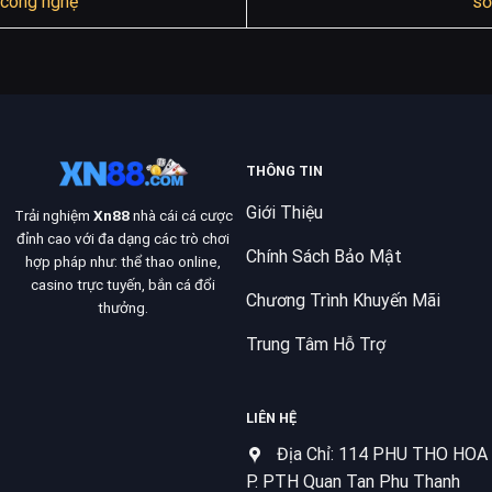
công nghệ
số
THÔNG TIN
Giới Thiệu
Trải nghiệm
Xn88
nhà cái cá cược
đỉnh cao với đa dạng các trò chơi
Chính Sách Bảo Mật
hợp pháp như: thể thao online,
casino trực tuyến, bắn cá đổi
Chương Trình Khuyến Mãi
thưởng.
Trung Tâm Hỗ Trợ
LIÊN HỆ
Địa Chỉ: 114 PHU THO HOA
P. PTH Quan Tan Phu Thanh