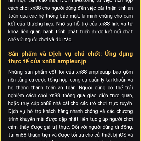
lên một tầm cao mới. Mỗi milestone, từ việc tích hợp
cách chơi xn88 cho người dùng đến việc cải thiện tính an
toàn qua các hệ thống bảo mật, là minh chứng cho cam
kết của thương hiệu. Nhờ sự hỗ trợ của xn88 link và từ
khóa liên quan, hành trình phát triển được kết nối chặt
chẽ với người chơi và đối tác.
Sản phẩm và Dịch vụ chủ chốt: Ứng dụng
thực tế của xn88 ampleur.jp
Những sản phẩm cốt lõi của xn88 ampleur.jp bao gồm
nền tảng cá cược tổng hợp, công cụ quản lý tài khoản và
hệ thống thanh toán an toàn. Người dùng có thể trải
nghiệm cách chơi xn88 thông qua giao diện trực quan,
hoặc truy cập xn88 nhà cái cho các trò chơi trực tuyến.
Dịch vụ hỗ trợ khách hàng nhanh chóng và các chương
trình khuyến mãi được cập nhật liên tục giúp người chơi
cảm thấy được giá trị thực. Đối với người dùng di động,
tải xn88 thuận tiện và được tối ưu cho cả thiết bị iOS và