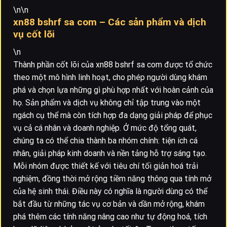
\n
\n
xn88 bshrf sa com – Các sản phẩm và dịch
vụ cốt lõi
\n
Thành phần cốt lõi của xn88 bshrf sa com được tổ chức
theo một mô hình linh hoạt, cho phép người dùng khám
phá và chọn lựa những gì phù hợp nhất với hoàn cảnh của
họ. Sản phẩm và dịch vụ không chỉ tập trung vào một
ngách cụ thể mà còn tích hợp đa dạng giải pháp để phục
vụ cả cá nhân và doanh nghiệp. Ở mức độ tổng quát,
chúng ta có thể chia thành ba nhóm chính: tiện ích cá
nhân, giải pháp kinh doanh và nền tảng hỗ trợ sáng tạo.
Mỗi nhóm được thiết kế với tiêu chí tối giản hoá trải
nghiệm, đồng thời mở rộng tiềm năng thông qua tính mở
của hệ sinh thái. Điều này có nghĩa là người dùng có thể
bắt đầu từ những tác vụ cơ bản và dần mở rộng, khám
phá thêm các tính năng nâng cao như tự động hoá, tích