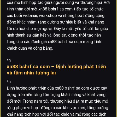
của mô hình hợp tác giữa người dùng và thương hiệu. Với
tinh thần cởi mở, xn88 bshrf sa com tiếp tục tổ chức
các buổi webinar, workshop và những hoạt động cộng
đồng khác nhằm tăng cường sự hiểu biết và khả năng
tối ưu hoá cho mọi người. Đây là một yếu tố cốt lõi giúp
hình thành sự gắn kết và lòng tin, đồng thời tạo nền
tảng cho các đánh giá xn88 bshrf sa com mang tính
khách quan và công bằng.
\n
xn88 bshrf sa com – Định hướng phát triển
và tầm nhìn tương lai
\n
Định hướng phát triển của xn88 bshrf sa com được xây
dựng trên nền tảng tôn trọng khách hàng và khát vọng
đổi mới. Trong năm tới, thương hiệu đặt ra mục tiêu mở
rộng phạm vi hoạt động ra các khu vực mới, tăng cường
khả năng tích hợp với đối tác khác và mở rộng các dịch