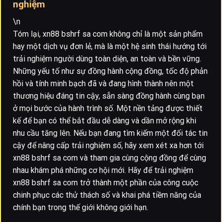
nghiệm
\n
Tóm lại, xn88 bshrf sa com không chỉ là một sản phẩm
hay một dịch vụ đơn lẻ, mà là một hệ sinh thái hướng tới
trải nghiệm người dùng toàn diện, an toàn và bền vững.
Những yếu tố như sự đồng hành cộng đồng, tốc độ phản
hồi và tính minh bạch đã và đang hình thành nên một
thương hiệu đáng tin cậy, sẵn sàng đồng hành cùng bạn
ở mọi bước của hành trình số. Một nền tảng được thiết
kế để bạn có thể bắt đầu dễ dàng và dần mở rộng khi
nhu cầu tăng lên. Nếu bạn đang tìm kiếm một đối tác tin
cậy để nâng cấp trải nghiệm số, hãy xem xét xa hơn tới
xn88 bshrf sa com và tham gia cùng cộng đồng để cùng
nhau khám phá những cơ hội mới. Hãy để trải nghiệm
xn88 bshrf sa com trở thành một phần của công cuộc
chinh phục các thử thách số và khai phá tiềm năng của
chính bạn trong thế giới không giới hạn.