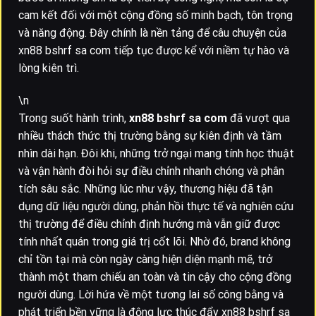
cam kết đối với một cộng đồng số minh bạch, tôn trọng
và năng động. Đây chính là nền tảng để câu chuyện của
xn88 bshrf sa com tiếp tục được kể với niềm tự hào và
lòng kiên trì.
\n
Trong suốt hành trình,
xn88 bshrf sa com
đã vượt qua
nhiều thách thức thị trường bằng sự kiên định và tầm
nhìn dài hạn. Đôi khi, những trở ngại mang tính học thuật
và vận hành đòi hỏi sự điều chỉnh nhanh chóng và phân
tích sâu sắc. Những lúc như vậy, thương hiệu đã tận
dụng dữ liệu người dùng, phản hồi thực tế và nghiên cứu
thị trường để điều chỉnh định hướng mà vẫn giữ được
tính nhất quán trong giá trị cốt lõi. Nhờ đó, brand không
chỉ tồn tại mà còn ngày càng hiện diện mạnh mẽ, trở
thành một tham chiếu an toàn và tin cậy cho cộng đồng
người dùng. Lời hứa về một tương lai số công bằng và
phát triển bền vững là động lực thúc đẩy xn88 bshrf sa