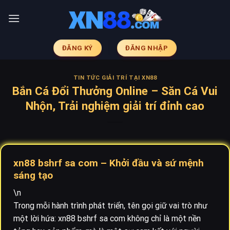
Skip
to
content
ĐĂNG KÝ
ĐĂNG NHẬP
TIN TỨC GIẢI TRÍ TẠI XN88
Bắn Cá Đổi Thưởng Online – Săn Cá Vui
Nhộn, Trải nghiệm giải trí đỉnh cao
xn88 bshrf sa com – Khởi đầu và sứ mệnh
sáng tạo
\n
Trong mỗi hành trình phát triển, tên gọi giữ vai trò như
một lời hứa: xn88 bshrf sa com không chỉ là một nền