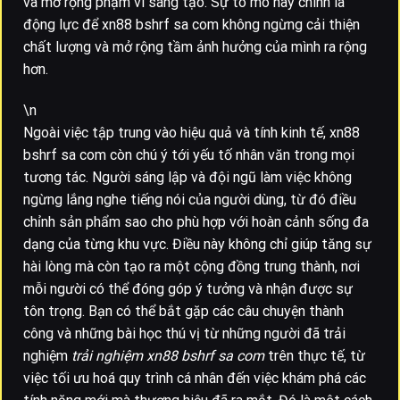
và mở rộng phạm vi sáng tạo. Sự tò mò này chính là
động lực để xn88 bshrf sa com không ngừng cải thiện
chất lượng và mở rộng tầm ảnh hưởng của mình ra rộng
hơn.
\n
Ngoài việc tập trung vào hiệu quả và tính kinh tế, xn88
bshrf sa com còn chú ý tới yếu tố nhân văn trong mọi
tương tác. Người sáng lập và đội ngũ làm việc không
ngừng lắng nghe tiếng nói của người dùng, từ đó điều
chỉnh sản phẩm sao cho phù hợp với hoàn cảnh sống đa
dạng của từng khu vực. Điều này không chỉ giúp tăng sự
hài lòng mà còn tạo ra một cộng đồng trung thành, nơi
mỗi người có thể đóng góp ý tưởng và nhận được sự
tôn trọng. Bạn có thể bắt gặp các câu chuyện thành
công và những bài học thú vị từ những người đã trải
nghiệm
trải nghiệm xn88 bshrf sa com
trên thực tế, từ
việc tối ưu hoá quy trình cá nhân đến việc khám phá các