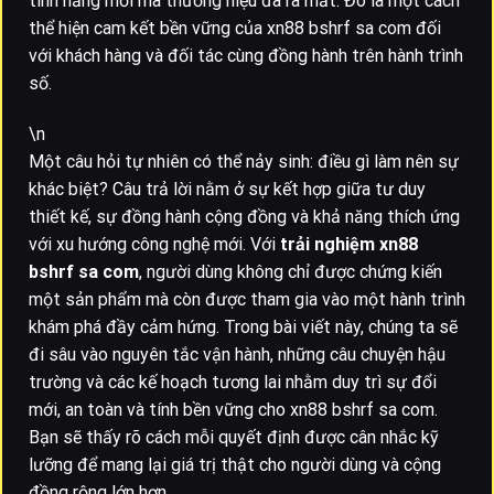
tính năng mới mà thương hiệu đã ra mắt. Đó là một cách
thể hiện cam kết bền vững của xn88 bshrf sa com đối
với khách hàng và đối tác cùng đồng hành trên hành trình
số.
\n
Một câu hỏi tự nhiên có thể nảy sinh: điều gì làm nên sự
khác biệt? Câu trả lời nằm ở sự kết hợp giữa tư duy
thiết kế, sự đồng hành cộng đồng và khả năng thích ứng
với xu hướng công nghệ mới. Với
trải nghiệm xn88
bshrf sa com
, người dùng không chỉ được chứng kiến
một sản phẩm mà còn được tham gia vào một hành trình
khám phá đầy cảm hứng. Trong bài viết này, chúng ta sẽ
đi sâu vào nguyên tắc vận hành, những câu chuyện hậu
trường và các kế hoạch tương lai nhằm duy trì sự đổi
mới, an toàn và tính bền vững cho xn88 bshrf sa com.
Bạn sẽ thấy rõ cách mỗi quyết định được cân nhắc kỹ
lưỡng để mang lại giá trị thật cho người dùng và cộng
đồng rộng lớn hơn.