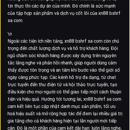
tin thực thi các dự án của mình. Đó chính là sức mạnh
của tập hợp sản phẩm và dịch vụ cốt lõi của xn88 bshrf
sa com.
\n
Ngoài các tiện ích nền tảng, xn88 bshrf sa com còn chú
trọng đến chất lượng dịch vụ và hỗ trợ khách hàng. Đội
ngũ chăm sóc khách hàng được xây dựng trên nguyên
tắc lắng nghe và phản hồi nhanh, giúp người dùng cảm
thấy được tôn trọng và an tâm khi bước vào thế giới số
ngày càng phức tạp. Các kênh hỗ trợ đa dạng, từ chat
trực tuyến đến thư điện tử và hội thảo trực tuyến, tạo
điều kiện cho mọi người có thể giao tiếp một cách thuận
tiện và hiệu quả. Hướng tới tương lai, xn88 bshrf sa com
cam kết liên tục cập nhật danh mục sản phẩm, tối ưu
hoá hiệu suất và mở rộng hợp tác để đem lại nhiều giá trị
gia tăng cho cả khách hàng hiện tại lẫn người mới tiếp
cận. Đó là một phần của cam kết dài hạn: luôn lắng nghe,