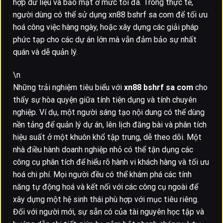
hợp dữ liệu và bảo mật ở mức tối đa. Trong thực tế,
người dùng có thể sử dụng xn88 bshrf sa com để tối ưu
hoá công việc hàng ngày, hoặc xây dựng các giải pháp
phức tạp cho các dự án lớn mà vẫn đảm bảo sự nhất
quán và dễ quản lý.
\n
Những trải nghiệm tiêu biểu với
xn88 bshrf sa com
cho
thấy sự hòa quyện giữa tính tiện dụng và tính chuyên
nghiệp. Ví dụ, một người sáng tạo nội dung có thể dùng
nền tảng để quản lý dự án, lên lịch đăng bài và phân tích
hiệu suất ở một khuôn khổ tập trung, dễ theo dõi. Một
nhà điều hành doanh nghiệp nhỏ có thể tận dụng các
công cụ phân tích để hiểu rõ hành vi khách hàng và tối ưu
hoá chi phí. Mọi người đều có thể khám phá các tính
năng tự động hoá và kết nối với các công cụ ngoài để
xây dựng một hệ sinh thái phù hợp với mục tiêu riêng.
Đối với người mới, sự sẵn có của tài nguyên học tập và