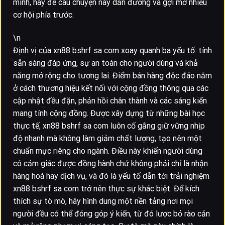
mình, hãy để câu chuyện này dẫn đường và gợi mở nhiều
cơ hội phía trước.
\n
Định vị của xn88 bshrf sa com xoay quanh ba yếu tố: tính
sẵn sàng đáp ứng, sự an toàn cho người dùng và khả
năng mở rộng cho tương lai. Điểm bán hàng độc đáo nằm
ở cách thương hiệu kết nối với cộng đồng thông qua các
cập nhật đều đặn, phản hồi chân thành và các sáng kiến
mang tính cộng đồng. Được xây dựng từ những bài học
thực tế, xn88 bshrf sa com luôn cố gắng giữ vững nhịp
độ nhanh mà không làm giảm chất lượng, tạo nên một
chuẩn mực riêng cho ngành. Điều này khiến người dùng
có cảm giác được đồng hành chứ không phải chỉ là nhận
hàng hoá hay dịch vụ, và đó là yếu tố dẫn tới trải nghiệm
xn88 bshrf sa com trở nên thực sự khác biệt. Để kích
thích sự tò mò, hãy hình dung một nền tảng nơi mọi
người đều có thể đóng góp ý kiến, từ đó lược bỏ rào cản