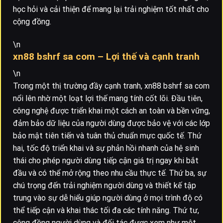
học hỏi và cải thiện để mang lại trải nghiệm tốt nhất cho
cộng đồng.
\n
xn88 bshrf sa com – Lợi thế và cạnh tranh
\n
Trong một thị trường đầy cạnh tranh, xn88 bshrf sa com
nổi lên nhờ một loạt lợi thế mang tính cốt lõi. Đầu tiên,
công nghệ được triển khai một cách an toàn và bền vững,
đảm bảo dữ liệu của người dùng được bảo vệ với các lớp
bảo mật tiên tiến và tuân thủ chuẩn mực quốc tế. Thứ
hai, tốc độ triển khai và sự phản hồi nhanh của hệ sinh
thái cho phép người dùng tiếp cận giá trị ngay khi bắt
đầu và có thể mở rộng theo nhu cầu thực tế. Thứ ba, sự
chú trọng đến trải nghiệm người dùng và thiết kế tập
trung vào sự dễ hiểu giúp người dùng ở mọi trình độ có
thể tiếp cận và khai thác tối đa các tính năng. Thứ tư,
cộng đồng người dùng và đối tác được xem như một