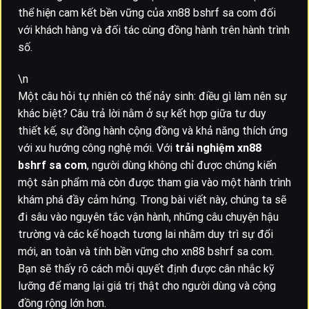
thể hiện cam kết bền vững của xn88 bshrf sa com đối
với khách hàng và đối tác cùng đồng hành trên hành trình
số.
\n
Một câu hỏi tự nhiên có thể nảy sinh: điều gì làm nên sự
khác biệt? Câu trả lời nằm ở sự kết hợp giữa tư duy
thiết kế, sự đồng hành cộng đồng và khả năng thích ứng
với xu hướng công nghệ mới. Với
trải nghiệm xn88
bshrf sa com
, người dùng không chỉ được chứng kiến
một sản phẩm mà còn được tham gia vào một hành trình
khám phá đầy cảm hứng. Trong bài viết này, chúng ta sẽ
đi sâu vào nguyên tắc vận hành, những câu chuyện hậu
trường và các kế hoạch tương lai nhằm duy trì sự đổi
mới, an toàn và tính bền vững cho xn88 bshrf sa com.
Bạn sẽ thấy rõ cách mỗi quyết định được cân nhắc kỹ
lưỡng để mang lại giá trị thật cho người dùng và cộng
đồng rộng lớn hơn.