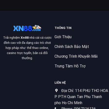
THÔNG TIN
Giới Thiệu
Trải nghiệm
Xn88
nhà cái cá cược
đỉnh cao với đa dạng các trò chơi
Chính Sách Bảo Mật
hợp pháp như: thể thao online,
casino trực tuyến, bắn cá đổi
Chương Trình Khuyến Mãi
thưởng.
Trung Tâm Hỗ Trợ
LIÊN HỆ
Địa Chỉ: 114 PHU THO HOA
P. PTH Quan Tan Phu Thanh
pho Ho Chi Minh
Phone: 0967316136