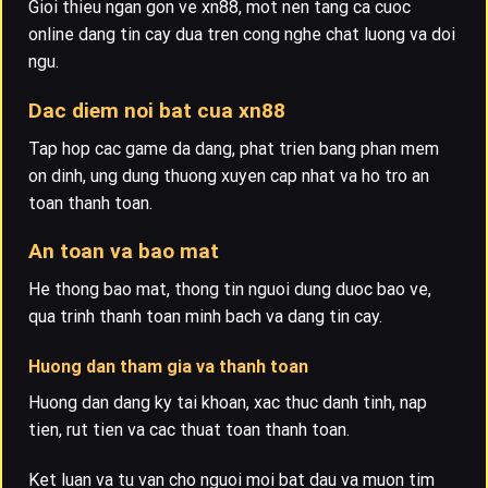
Gioi thieu ngan gon ve xn88, mot nen tang ca cuoc
online dang tin cay dua tren cong nghe chat luong va doi
ngu.
Dac diem noi bat cua xn88
Tap hop cac game da dang, phat trien bang phan mem
on dinh, ung dung thuong xuyen cap nhat va ho tro an
toan thanh toan.
An toan va bao mat
He thong bao mat, thong tin nguoi dung duoc bao ve,
qua trinh thanh toan minh bach va dang tin cay.
Huong dan tham gia va thanh toan
Huong dan dang ky tai khoan, xac thuc danh tinh, nap
tien, rut tien va cac thuat toan thanh toan.
Ket luan va tu van cho nguoi moi bat dau va muon tim