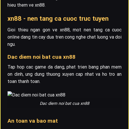
hieu them ve xn88.
xn88 - nen tang ca cuoc truc tuyen
Gioi thieu ngan gon ve xn88, mot nen tang ca cuoc
online dang tin cay dua tren cong nghe chat luong va doi
ngu.
Dac diem noi bat cua xn88
Tap hop cac game da dang, phat trien bang phan mem
on dinh, ung dung thuong xuyen cap nhat va ho tro an
toan thanh toan.
Dac diem noi bat cua xn88
An toan va bao mat