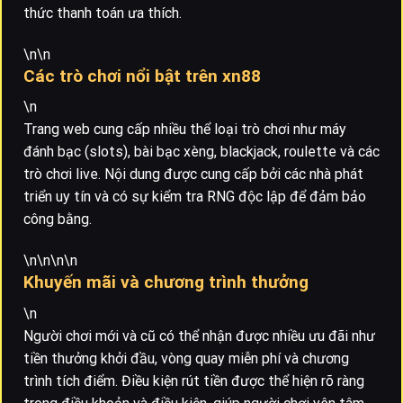
thức thanh toán ưa thích.
\n\n
Các trò chơi nổi bật trên xn88
\n
Trang web cung cấp nhiều thể loại trò chơi như máy
đánh bạc (slots), bài bạc xèng, blackjack, roulette và các
trò chơi live. Nội dung được cung cấp bởi các nhà phát
triển uy tín và có sự kiểm tra RNG độc lập để đảm bảo
công bằng.
\n\n
\n\n
Khuyến mãi và chương trình thưởng
\n
Người chơi mới và cũ có thể nhận được nhiều ưu đãi như
tiền thưởng khởi đầu, vòng quay miễn phí và chương
trình tích điểm. Điều kiện rút tiền được thể hiện rõ ràng