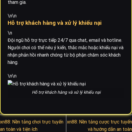
tham gia.
\n\n
Hỗ trợ khách hàng và xử lý khiếu nại
\n
Đội ngũ hỗ trợ trực tiếp 24/7 qua chat, email và hotline.
Người chơi có thể nêu ý kiến, thắc mắc hoặc khiếu nại và
nhận phản hồi nhanh chóng từ bộ phận chăm sóc khách
hàng.
\n\n
Hỗ trợ khách hàng và xử lý khiếu nại
xn88: Nền tảng chơi trực tuyến
xn88: Nền tảng cược trực tuyến
an toàn và tiện ích
và hướng dẫn an toàn