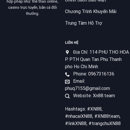
hợp pháp như: thể thao online,
casino trực tuyến, bắn cá đổi
Chương Trình Khuyến Mãi
thưởng.
Trung Tâm Hỗ Trợ
LIÊN HỆ
Địa Chỉ: 114 PHU THO HOA
P. PTH Quan Tan Phu Thanh
pho Ho Chi Minh
Phone: 0967316136
Email:
phuq7155@gmail.com
Website: Xn88.team
Hashtags: #XN88,
#nhacaiXN88, #XN88team,
#linkXN88, #trangchuXN88