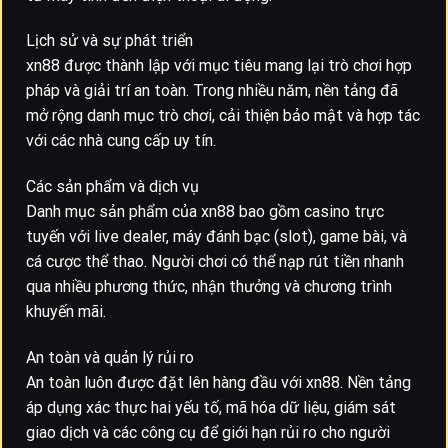
Lịch sử và sự phát triển
xn88 được thành lập với mục tiêu mang lại trò chơi hợp
pháp và giải trí an toàn. Trong nhiều năm, nền tảng đã
mở rộng danh mục trò chơi, cải thiện bảo mật và hợp tác
với các nhà cung cấp uy tín.
Các sản phẩm và dịch vụ
Danh mục sản phẩm của xn88 bao gồm casino trực
tuyến với live dealer, máy đánh bạc (slot), game bài, và
cá cược thể thao. Người chơi có thể nạp rút tiền nhanh
qua nhiều phương thức, nhận thưởng và chương trình
khuyến mãi.
An toàn và quản lý rủi ro
An toàn luôn được đặt lên hàng đầu với xn88. Nền tảng
áp dụng xác thực hai yếu tố, mã hóa dữ liệu, giám sát
giao dịch và các công cụ để giới hạn rủi ro cho người