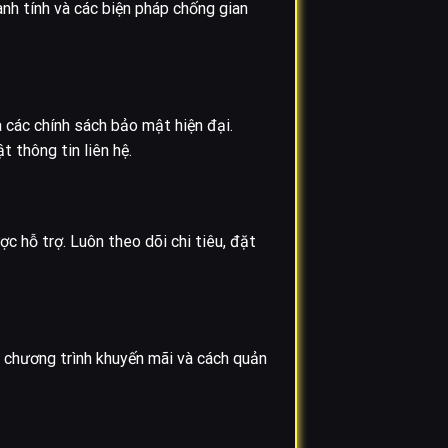
anh tính và các biện pháp chống gian
à các chính sách bảo mật hiện đại.
 thông tin liên hệ.
c hỗ trợ. Luôn theo dõi chi tiêu, đặt
c chương trình khuyến mãi và cách quản