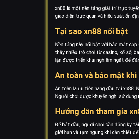
xn88 là một nền tảng giải trí trực tuyế
giao diện trực quan và hiệu suất ổn địn
Tại sao xn88 nổi bật
Nền tảng này nổi bật với bảo mật cấp 
thấy nhiều trò chơi từ casino, xổ số, b
lận được triển khai nghiêm ngặt để đ
An toàn và bảo mật khi
An toàn là ưu tiên hàng đầu tại xn88. 
Người chơi được khuyến nghị sử dụng m
Hướng dẫn tham gia xn
Để bắt đầu, người chơi cần đăng ký tài
giới hạn và tạm ngưng khi cần thiết để 