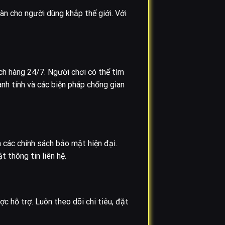
oàn cho người dùng khắp thế giới. Với
ch hàng 24/7. Người chơi có thể tìm
anh tính và các biện pháp chống gian
à các chính sách bảo mật hiện đại.
 thông tin liên hệ.
c hỗ trợ. Luôn theo dõi chi tiêu, đặt