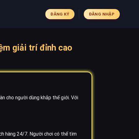
ĐĂNG KÝ
ĐĂNG NHẬP
m giải trí đỉnh cao
oàn cho người dùng khắp thế giới. Với
ch hàng 24/7. Người chơi có thể tìm