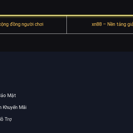
 cộng đồng người chơi
xn88 – Nền tảng giả
Bảo Mật
h Khuyến Mãi
ỗ Trợ