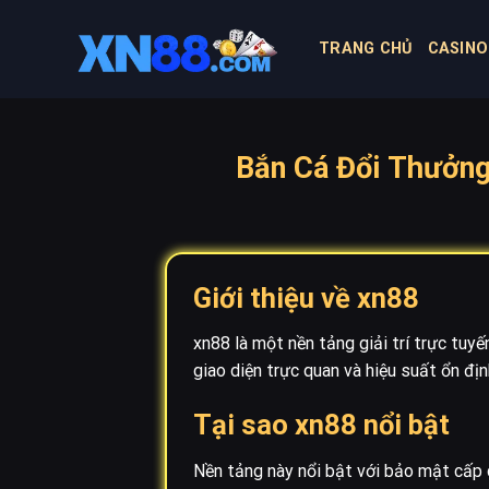
Skip
to
TRANG CHỦ
CASINO
content
Bắn Cá Đổi Thưởng 
Giới thiệu về xn88
xn88 là một nền tảng giải trí trực tuyế
giao diện trực quan và hiệu suất ổn địn
Tại sao xn88 nổi bật
Nền tảng này nổi bật với bảo mật cấp 