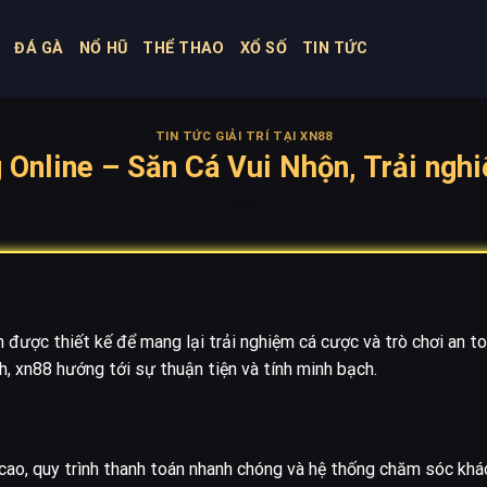
ĐÁ GÀ
NỔ HŨ
THỂ THAO
XỔ SỐ
TIN TỨC
TIN TỨC GIẢI TRÍ TẠI XN88
Online – Săn Cá Vui Nhộn, Trải nghiệ
n được thiết kế để mang lại trải nghiệm cá cược và trò chơi an t
h, xn88 hướng tới sự thuận tiện và tính minh bạch.
cao, quy trình thanh toán nhanh chóng và hệ thống chăm sóc khá