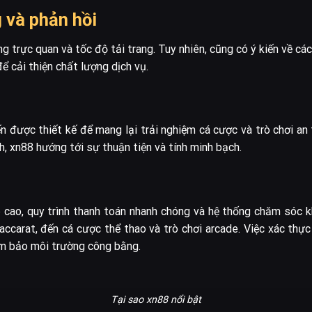
 và phản hồi
g trực quan và tốc độ tải trang. Tuy nhiên, cũng có ý kiến về cá
để cải thiện chất lượng dịch vụ.
ến được thiết kế để mang lại trải nghiệm cá cược và trò chơi an
h, xn88 hướng tới sự thuận tiện và tính minh bạch.
 cao, quy trình thanh toán nhanh chóng và hệ thống chăm sóc k
baccarat, đến cá cược thể thao và trò chơi arcade. Việc xác thự
ảm bảo môi trường công bằng.
Tại sao xn88 nổi bật