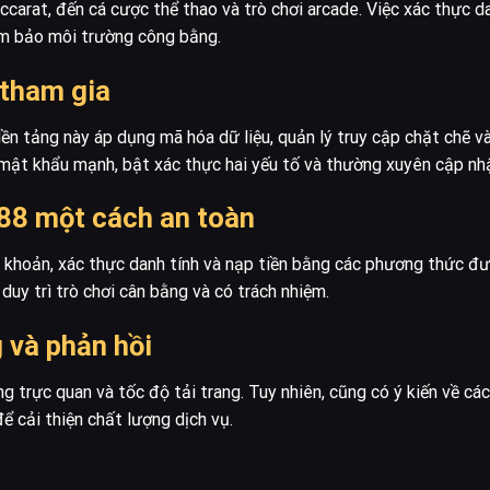
accarat, đến cá cược thể thao và trò chơi arcade. Việc xác thực d
ảm bảo môi trường công bằng.
 tham gia
Nền tảng này áp dụng mã hóa dữ liệu, quản lý truy cập chặt chẽ v
ật khẩu mạnh, bật xác thực hai yếu tố và thường xuyên cập nhật
88 một cách an toàn
 khoản, xác thực danh tính và nạp tiền bằng các phương thức đượ
duy trì trò chơi cân bằng và có trách nhiệm.
 và phản hồi
g trực quan và tốc độ tải trang. Tuy nhiên, cũng có ý kiến về cá
để cải thiện chất lượng dịch vụ.