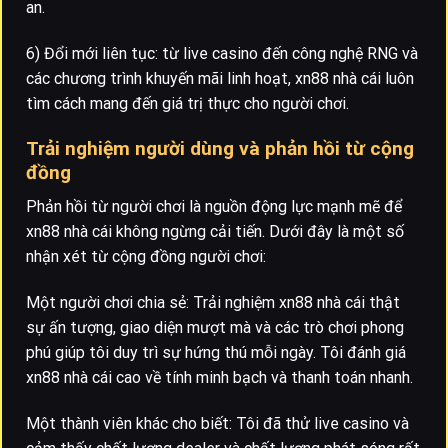
an.
6) Đổi mới liên tục: từ live casino đến công nghệ RNG và
các chương trình khuyến mãi linh hoạt, xn88 nhà cái luôn
tìm cách mang đến giá trị thực cho người chơi.
Trải nghiệm người dùng và phản hồi từ cộng
đồng
Phản hồi từ người chơi là nguồn động lực mạnh mẽ để
xn88 nhà cái không ngừng cải tiến. Dưới đây là một số
nhận xét từ cộng đồng người chơi:
Một người chơi chia sẻ: Trải nghiệm xn88 nhà cái thật
sự ấn tượng, giao diện mượt mà và các trò chơi phong
phú giúp tôi duy trì sự hứng thú mỗi ngày. Tôi đánh giá
xn88 nhà cái cao về tính minh bạch và thanh toán nhanh.
Một thành viên khác cho biết: Tôi đã thử live casino và