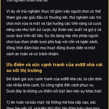
trải nghiệm xn88 nhà cái.
Ví dụ về trải nghiệm thực tế gồm việc người chơi có thể
tham gia các giải đấu có thưởng lớn, thử nghiệm các trò
chơi mới vừa ra mắt và tận hưởng các tính năng cá cược
nâng cao như lịch sử cược, dự đoán xác suất và gợi ý cá
cược dựa trên dữ liệu. Sự đa dạng này cho phép người
chơi lựa chọn chiến lược phù hợp với vốn và ngân sách,
đồng thời đảm bảo mọi hoạt động được diễn ra một
cách an toàn và có trách nhiệm.
Ưu điểm và sức cạnh tranh của xn88 nhà cái
so với thị trường
Để đánh giá sức cạnh tranh của xn88 nhà cái, ta cần nhìn
vào nhiều khía cạnh, từ công nghệ đến cách phục vụ.
Dưới đây là những ưu điểm nổi bật làm nên sự khác biệt:
1) An toàn và bảo mật: hệ thống mã hóa cấp cao, xác
thực hai yếu tố, và kiểm thử độc lập đảm bảo rằng mọi