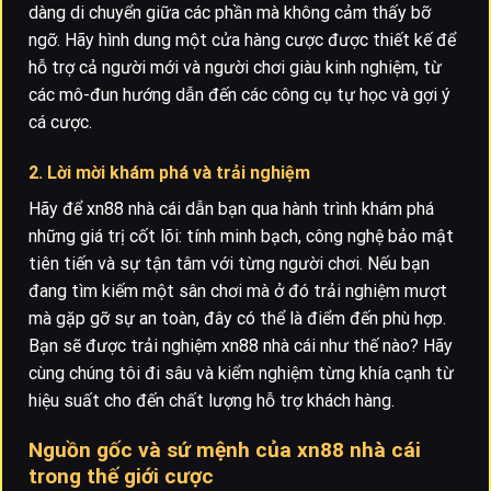
dàng di chuyển giữa các phần mà không cảm thấy bỡ
ngỡ. Hãy hình dung một cửa hàng cược được thiết kế để
hỗ trợ cả người mới và người chơi giàu kinh nghiệm, từ
các mô-đun hướng dẫn đến các công cụ tự học và gợi ý
cá cược.
2. Lời mời khám phá và trải nghiệm
Hãy để xn88 nhà cái dẫn bạn qua hành trình khám phá
những giá trị cốt lõi: tính minh bạch, công nghệ bảo mật
tiên tiến và sự tận tâm với từng người chơi. Nếu bạn
đang tìm kiếm một sân chơi mà ở đó trải nghiệm mượt
mà gặp gỡ sự an toàn, đây có thể là điểm đến phù hợp.
Bạn sẽ được trải nghiệm xn88 nhà cái như thế nào? Hãy
cùng chúng tôi đi sâu và kiểm nghiệm từng khía cạnh từ
hiệu suất cho đến chất lượng hỗ trợ khách hàng.
Nguồn gốc và sứ mệnh của xn88 nhà cái
trong thế giới cược