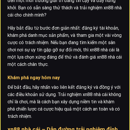
đến một môi trường giải trí đáng tin cậy và đầy hứng
khởi. Bạn có sẵn sàng thử thách và trải nghiệm xn88 nhà
cái cho chính mình?
Hãy bắt đầu từ bước đơn giản nhất: đăng ký tài khoản,
khám phá danh mục sản phẩm, và tham gia một vài vòng
cược có trách nhiệm. Nếu bạn đang tìm kiếm một sân
chơi nơi sự uy tín gặp gỡ sự đổi mới, thì xn88 nhà cái là
một lựa chọn xứng đáng để thử và đánh giá xn88 nhà cái
một cách chân thực.
Khám phá ngay hôm nay
Để bắt đầu, hãy nhấn vào liên kết đăng ký và đồng ý với
các điều khoản sử dụng. Trải nghiệm xn88 nhà cái không
chỉ là chơi, mà là cách bạn xây dựng niềm tin và khám
phá chiến lược cá cược hiệu quả một cách an toàn và có
trách nhiệm.
xn88 nhà cái – Dẫn đường trải nghiệm đỉnh