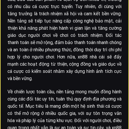
có nhu cầu cá cược trực tuyến. Tuy nhiên, đi cùng với
tăng trưởng là trách nhiệm xã hội và cam kết bền vững.
Nền tảng sẽ tiếp tục nâng cấp công nghệ bảo mật, cải
thiện khả năng phát hiện hành vi gian lận và tăng cường
giáo dục người chơi về chơi có trách nhiệm. Đối tác
thanh toán sẽ mở rộng, đảm bảo thanh toán nhanh chóng
và an toàn ở nhiều phương thức, đồng thời duy trì chi phí
hợp lý cho người chơi. Hơn nữa, xn88 nhà cái sẽ đẩy
mạnh các hoạt động từ thiện, cộng đồng và giáo dục về
cá cược có kiểm soát nhằm xây dựng hình ảnh tích cực
và bền vững.
Về chiến lược toàn cầu, nền tảng mong muốn đồng hành
cùng các đối tác uy tín, tuân thủ quy định địa phương và
quốc tế. Mục tiêu là mang đến một hệ sinh thái cá cược
có thể mở rộng ở nhiều quốc gia, với sự tôn trọng văn
hóa và pháp lý của từng khu vực. Đối với người chơi, điều
quan trọng nhất vẫn là sự an toàn và sự tin cậy, và xn88