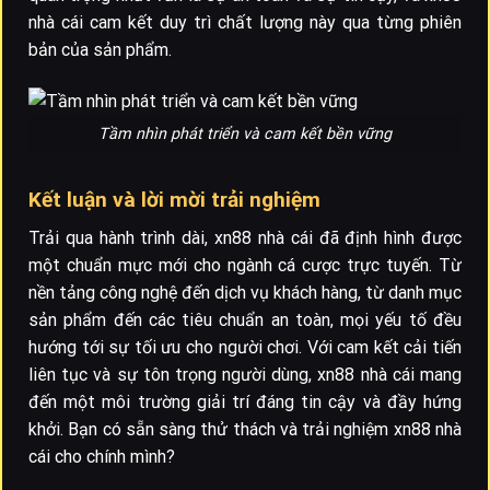
nhà cái cam kết duy trì chất lượng này qua từng phiên
bản của sản phẩm.
Tầm nhìn phát triển và cam kết bền vững
Kết luận và lời mời trải nghiệm
Trải qua hành trình dài, xn88 nhà cái đã định hình được
một chuẩn mực mới cho ngành cá cược trực tuyến. Từ
nền tảng công nghệ đến dịch vụ khách hàng, từ danh mục
sản phẩm đến các tiêu chuẩn an toàn, mọi yếu tố đều
hướng tới sự tối ưu cho người chơi. Với cam kết cải tiến
liên tục và sự tôn trọng người dùng, xn88 nhà cái mang
đến một môi trường giải trí đáng tin cậy và đầy hứng
khởi. Bạn có sẵn sàng thử thách và trải nghiệm xn88 nhà
cái cho chính mình?