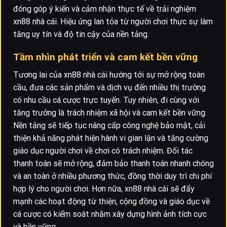
đóng góp ý kiến và cảm nhận thực tế về trải nghiệm
xn88 nhà cái. Hiệu ứng lan tỏa từ người chơi thực sự làm
tăng uy tín và độ tin cậy của nền tảng.
Tầm nhìn phát triển và cam kết bền vững
Tương lai của xn88 nhà cái hướng tới sự mở rộng toàn
cầu, đưa các sản phẩm và dịch vụ đến nhiều thị trường
có nhu cầu cá cược trực tuyến. Tuy nhiên, đi cùng với
tăng trưởng là trách nhiệm xã hội và cam kết bền vững.
Nền tảng sẽ tiếp tục nâng cấp công nghệ bảo mật, cải
thiện khả năng phát hiện hành vi gian lận và tăng cường
giáo dục người chơi về chơi có trách nhiệm. Đối tác
thanh toán sẽ mở rộng, đảm bảo thanh toán nhanh chóng
và an toàn ở nhiều phương thức, đồng thời duy trì chi phí
hợp lý cho người chơi. Hơn nữa, xn88 nhà cái sẽ đẩy
mạnh các hoạt động từ thiện, cộng đồng và giáo dục về
cá cược có kiểm soát nhằm xây dựng hình ảnh tích cực
và bền vững.