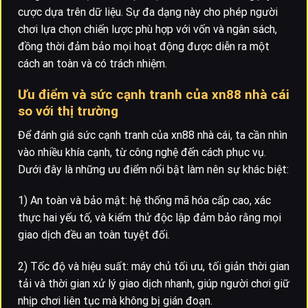
cược dựa trên dữ liệu. Sự đa dạng này cho phép người
chơi lựa chọn chiến lược phù hợp với vốn và ngân sách,
đồng thời đảm bảo mọi hoạt động được diễn ra một
cách an toàn và có trách nhiệm.
Ưu điểm và sức cạnh tranh của xn88 nhà cái
so với thị trường
Để đánh giá sức cạnh tranh của xn88 nhà cái, ta cần nhìn
vào nhiều khía cạnh, từ công nghệ đến cách phục vụ.
Dưới đây là những ưu điểm nổi bật làm nên sự khác biệt:
1) An toàn và bảo mật: hệ thống mã hóa cấp cao, xác
thực hai yếu tố, và kiểm thử độc lập đảm bảo rằng mọi
giao dịch đều an toàn tuyệt đối.
2) Tốc độ và hiệu suất: máy chủ tối ưu, tối giản thời gian
tải và thời gian xử lý giao dịch nhanh, giúp người chơi giữ
nhịp chơi liên tục mà không bị gián đoạn.