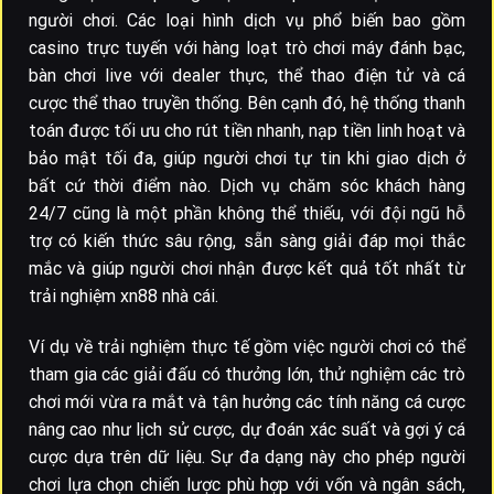
người chơi. Các loại hình dịch vụ phổ biến bao gồm
casino trực tuyến với hàng loạt trò chơi máy đánh bạc,
bàn chơi live với dealer thực, thể thao điện tử và cá
cược thể thao truyền thống. Bên cạnh đó, hệ thống thanh
toán được tối ưu cho rút tiền nhanh, nạp tiền linh hoạt và
bảo mật tối đa, giúp người chơi tự tin khi giao dịch ở
bất cứ thời điểm nào. Dịch vụ chăm sóc khách hàng
24/7 cũng là một phần không thể thiếu, với đội ngũ hỗ
trợ có kiến thức sâu rộng, sẵn sàng giải đáp mọi thắc
mắc và giúp người chơi nhận được kết quả tốt nhất từ
trải nghiệm xn88 nhà cái.
Ví dụ về trải nghiệm thực tế gồm việc người chơi có thể
tham gia các giải đấu có thưởng lớn, thử nghiệm các trò
chơi mới vừa ra mắt và tận hưởng các tính năng cá cược
nâng cao như lịch sử cược, dự đoán xác suất và gợi ý cá
cược dựa trên dữ liệu. Sự đa dạng này cho phép người
chơi lựa chọn chiến lược phù hợp với vốn và ngân sách,