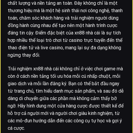
chất lượng và nền tảng an toàn. Đây không chỉ là một
thương hiệu mà là một hệ sinh thái nơi công nghệ, thanh
toán, chăm sóc khách hàng và trải nghiệm người dùng
đồng hành cùng nhau để tạo nên một hành trình cược
đáng tin cậy. Điểm đặc biệt của xn88 nhà cái là sự tích
hợp nhiều thể loại trò chơi từ casino trực tuyến đến thể
thao điện tử và live casino, mang lại sự đa dạng không
ngừng thay đổi.
Trải nghiệm xn88 nhà cái không chỉ ở việc chơi game mà
còn ở cách nền tảng tối ưu hóa mỗi cú nhấp chuột, mỗi
giao dịch và mỗi lần đăng ký. Bạn có thể bắt đầu ngay
từ trang chủ, tìm hiểu danh mục sản phẩm, và sau đó dễ
dàng di chuyển giữa các phần mà không cảm thấy bỡ
ngỡ. Hãy hình dung một cửa hàng cược được thiết kế để
hỗ trợ cả người mới và người chơi giàu kinh nghiệm, từ
các mô-đun hướng dẫn đến các công cụ tự học và gợi ý
cá cược.