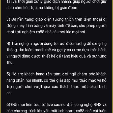
tải và thời gian xử lý giao dịch nhanh, giúp người chơi giữ
nhịp chơi liên tục mà không bị gián đoạn.
3) Đa nền tảng: giao diện tương thích trên điện thoại di
động, máy tính bảng và máy tính để bàn, cho phép người
chơi trải nghiệm xn88 nhà cái mọi lúc mọi nơi.
4) Trải nghiệm người dùng tối ưu: điều hướng dễ dàng, hệ
thống tìm kiếm mạnh mẽ và gợi ý cá cược dựa trên hành
vi người dùng được thiết kế để tăng hiệu quả và sự hứng
thú.
5) Hỗ trợ khách hàng tận tâm: đội ngũ chăm sóc khách
hàng phản hồi nhanh, có thể giải đáp mọi thắc mắc và hỗ
trợ người chơi vượt qua các thách thức một cách bình
an.
6) Đổi mới liên tục: từ live casino đến công nghệ RNG và
các chương trình khuyến mãi linh hoạt, xn88 nhà cái luôn