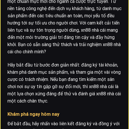
một chuẩn mực mới cho ngành cá cược trực tuyến. Từ
nền tảng công nghệ đến dịch vụ khách hàng, từ danh mục
sản phẩm đến các tiêu chuẩn an toàn, mọi yếu tố đều
hướng tới sự tối ưu cho người chơi. Với cam kết cải tiến
liên tục và sự tôn trọng người dùng, xn88 nhà cái mang
đến một môi trường giải trí đáng tin cậy và đầy hứng
khởi. Bạn có sẵn sàng thử thách và trải nghiệm xn88 nhà
cái cho chính mình?
Hãy bắt đầu từ bước đơn giản nhất: đăng ký tài khoản,
khám phá danh mục sản phẩm, và tham gia một vài vòng
cược có trách nhiệm. Nếu bạn đang tìm kiếm một sân
chơi nơi sự uy tín gặp gỡ sự đổi mới, thì xn88 nhà cái là
một lựa chọn xứng đáng để thử và đánh giá xn88 nhà cái
một cách chân thực.
Khám phá ngay hôm nay
Để bắt đầu, hãy nhấn vào liên kết đăng ký và đồng ý với