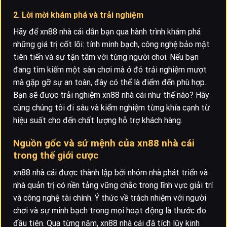
2. Lời mời khám phá và trải nghiệm
Hãy để xn88 nhà cái dẫn bạn qua hành trình khám phá
những giá trị cốt lõi: tính minh bạch, công nghệ bảo mật
tiên tiến và sự tận tâm với từng người chơi. Nếu bạn
đang tìm kiếm một sân chơi mà ở đó trải nghiệm mượt
mà gặp gỡ sự an toàn, đây có thể là điểm đến phù hợp.
Bạn sẽ được trải nghiệm xn88 nhà cái như thế nào? Hãy
cùng chúng tôi đi sâu và kiểm nghiệm từng khía cạnh từ
hiệu suất cho đến chất lượng hỗ trợ khách hàng.
Nguồn gốc và sứ mệnh của xn88 nhà cái
trong thế giới cược
xn88 nhà cái được thành lập bởi nhóm nhà phát triển và
nhà quản trị có nền tảng vững chắc trong lĩnh vực giải trí
và công nghệ tài chính. Ý thức về trách nhiệm với người
chơi và sự minh bạch trong mọi hoạt động là thước đo
đầu tiên. Qua từng năm, xn88 nhà cái đã tích lũy kinh