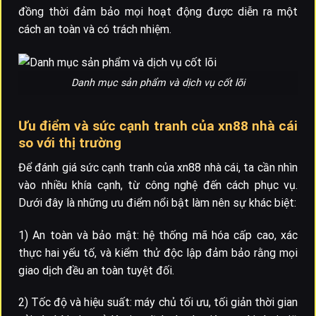
đồng thời đảm bảo mọi hoạt động được diễn ra một
cách an toàn và có trách nhiệm.
Danh mục sản phẩm và dịch vụ cốt lõi
Ưu điểm và sức cạnh tranh của xn88 nhà cái
so với thị trường
Để đánh giá sức cạnh tranh của xn88 nhà cái, ta cần nhìn
vào nhiều khía cạnh, từ công nghệ đến cách phục vụ.
Dưới đây là những ưu điểm nổi bật làm nên sự khác biệt:
1) An toàn và bảo mật: hệ thống mã hóa cấp cao, xác
thực hai yếu tố, và kiểm thử độc lập đảm bảo rằng mọi
giao dịch đều an toàn tuyệt đối.
2) Tốc độ và hiệu suất: máy chủ tối ưu, tối giản thời gian