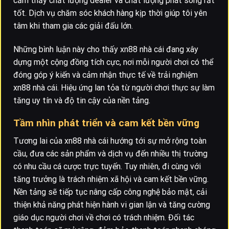
cảm thấy chất lượng dealer và chất lượng phát sóng rất
tốt. Dịch vụ chăm sóc khách hàng kịp thời giúp tôi yên
tâm khi tham gia các giải đấu lớn.
Những bình luận này cho thấy xn88 nhà cái đang xây
dựng một cộng đồng tích cực, nơi mỗi người chơi có thể
đóng góp ý kiến và cảm nhận thực tế về trải nghiệm
xn88 nhà cái. Hiệu ứng lan tỏa từ người chơi thực sự làm
tăng uy tín và độ tin cậy của nền tảng.
Tầm nhìn phát triển và cam kết bền vững
Tương lai của xn88 nhà cái hướng tới sự mở rộng toàn
cầu, đưa các sản phẩm và dịch vụ đến nhiều thị trường
có nhu cầu cá cược trực tuyến. Tuy nhiên, đi cùng với
tăng trưởng là trách nhiệm xã hội và cam kết bền vững.
Nền tảng sẽ tiếp tục nâng cấp công nghệ bảo mật, cải
thiện khả năng phát hiện hành vi gian lận và tăng cường
giáo dục người chơi về chơi có trách nhiệm. Đối tác