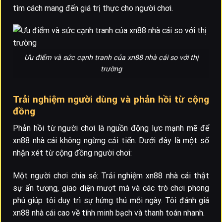
tìm cách mang đến giá trị thực cho người chơi.
Ưu điểm và sức cạnh tranh của xn88 nhà cái so với thị
trường
Trải nghiệm người dùng và phản hồi từ cộng
đồng
Phản hồi từ người chơi là nguồn động lực mạnh mẽ để
xn88 nhà cái không ngừng cải tiến. Dưới đây là một số
nhận xét từ cộng đồng người chơi:
Một người chơi chia sẻ: Trải nghiệm xn88 nhà cái thật
sự ấn tượng, giao diện mượt mà và các trò chơi phong
phú giúp tôi duy trì sự hứng thú mỗi ngày. Tôi đánh giá
xn88 nhà cái cao về tính minh bạch và thanh toán nhanh.