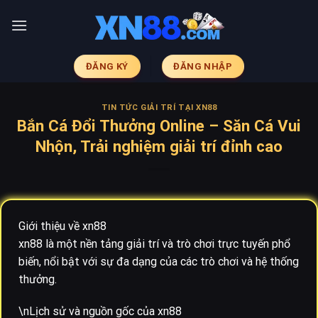
Skip
to
content
ĐĂNG KÝ
ĐĂNG NHẬP
TIN TỨC GIẢI TRÍ TẠI XN88
Bắn Cá Đổi Thưởng Online – Săn Cá Vui
Nhộn, Trải nghiệm giải trí đỉnh cao
Giới thiệu về xn88
xn88 là một nền tảng giải trí và trò chơi trực tuyến phổ
biến, nổi bật với sự đa dạng của các trò chơi và hệ thống
thưởng.
\n
Lịch sử và nguồn gốc của xn88