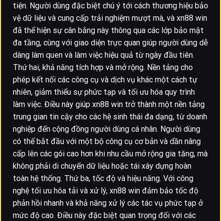
tiện. Người dùng đặc biệt chú ý tới cách thương hiệu bảo
vệ dữ liệu và cung cấp trải nghiệm mượt mà, và xn88 win
đã thể hiện sự cân bằng này thông qua các lớp bảo mật
đa tầng, cùng với giao diện trực quan giúp người dùng dễ
dàng làm quen và làm việc hiệu quả từ ngày đầu tiên.
Thứ hai, khả năng tích hợp và mở rộng. Nền tảng cho
phép kết nối các công cụ và dịch vụ khác một cách tự
nhiên, giảm thiểu sự phức tạp và tối ưu hóa quy trình
làm việc. Điều này giúp xn88 win trở thành một nền tảng
trung gian tin cậy cho các hệ sinh thái đa dạng, từ doanh
nghiệp đến cộng đồng người dùng cá nhân. Người dùng
có thể bắt đầu với một bộ công cụ cơ bản và dần nâng
cấp lên các gói cao hơn khi nhu cầu mở rộng gia tăng, mà
không phải di chuyển dữ liệu hoặc tái xây dựng hoàn
toàn hệ thống. Thứ ba, tốc độ và hiệu năng. Với công
nghệ tối ưu hóa tải và xử lý, xn88 win đảm bảo tốc độ
phản hồi nhanh và khả năng xử lý các tác vụ phức tạp ở
mức độ cao. Điều này đặc biệt quan trọng đối với các