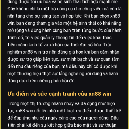
dùng được tối ưu hóa và hệ sinh thái tích hợp mạnh mẽ.
Đây không chỉ là một bộ công cụ cho công việc mà còn là
nền tảng cho sự sáng tạo và hợp tác. Khi bạn chọn xn88
win, bạn đang tham gia vào một hệ sinh thái có khả năng
mở rộng và đồng hành cùng bạn trên từng bước của hành
trình số, từ việc quản lý thông tin đến việc khai thác
tiềm năng kinh tế và xã hội của thời đại số hóa. Trải
nghiệm xn88 win trở nên đáng giá hơn khi bạn cảm nhận
được sự trợ giúp liên tục, sự minh bạch và sự quan tâm
đến nhu cầu riêng của bạn, mà điều này chỉ có được khi
một thương hiệu thật sự lắng nghe người dùng và hành
động dựa trên những phản hồi đó.
Ưu điểm và sức cạnh tranh của xn88 win
Trong một thị trường nhanh nhạy và đa dạng như hiện
tại, xn88 win nổi lên nhờ một loạt ưu điểm được thiết kế
để đáp ứng nhu cầu ngày càng cao của người dùng. Đầu
tiên phải kể đến sự kết hợp giữa bảo mật và sự thuận