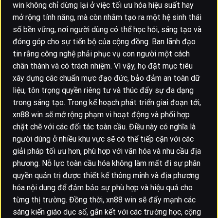
win không chỉ dừng lại ở việc tối ưu hóa hiệu suất hay
mở rộng tính năng, mà còn nhằm tạo ra một hệ sinh thái
số bền vững, nơi người dùng có thể học hỏi, sáng tạo và
đóng góp cho sự tiến bộ của cộng đồng. Ban lãnh đạo
tin rằng công nghệ phải phục vụ con người một cách
chân thành và có trách nhiệm. Vì vậy, họ đặt mục tiêu
xây dựng các chuẩn mực đạo đức, bảo đảm an toàn dữ
liệu, tôn trọng quyền riêng tư và thúc đẩy sự đa dạng
trong sáng tạo. Trong kế hoạch phát triển giai đoạn tới,
xn88 win sẽ mở rộng phạm vi hoạt động và phối hợp
chặt chẽ với các đối tác toàn cầu. Điều này có nghĩa là
người dùng ở nhiều khu vực sẽ có thể tiếp cận với các
giải pháp tối ưu hơn, phù hợp với văn hóa và nhu cầu địa
phương. Nỗ lực toàn cầu hóa không làm mất đi sự phân
quyền quản trị được thiết kế thông minh và địa phương
hóa nội dung để đảm bảo sự phù hợp và hiệu quả cho
từng thị trường. Đồng thời, xn88 win sẽ đẩy mạnh các
sáng kiến giáo dục số, gắn kết với các trường học, cộng