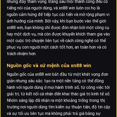
nhưng đầy tham vọng. Đằng sau mỗi thành công đều có
tiếng nói của người dùng, và xn88 win luôn coi họ là
nguồn cảm hứng để tiếp tục cải tiến và mở rộng phạm vi
ảnh hưởng của mình. Bởi vậy, khi bạn bước vào thế giới
xn88 win, bạn không chỉ được đón nhận bởi một công cụ
hay một dịch vụ, mà còn được khuyến khích tham gia vào
một cuộc trò chuyện liên tục về cách công nghệ có thể
phục vụ con người một cách tốt hơn, an toàn hơn và có
trách nhiệm hơn.
Nguồn gốc và sứ mệnh của xn88 win
Nguồn gốc của xn88 win bắt đầu từ một khát vọng đơn
giản nhưng sâu sắc: tạo ra một nền tảng có thể đồng
hành với người dùng ở mọi hành trình số, từ công việc tới
giải trí, từ kết nối cá nhân đến khai thác giá trị kinh tế số.
Nhóm sáng lập đã nhận ra một khoảng trống trong thị
trường nơi người dùng tìm kiếm sự thuận tiện, độ tin cậy
và sự tối ưu liên tục mà không phải trả giá bằng sự