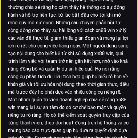
thường chia sẻ rằng họ cảm thấy hệ thống có sự đồng
hành và hỗ trợ liên tục, từ lúc bắt đầu cho tới khi mở
rộng quy mô sử dụng. Những câu chuyện phản hồi từ
cộng đồng cho thấy sự hài lòng với cách xn88 win xử lý
các vấn đề thực tế, giảm thiểu gián đoạn và mang lại lợi
ích rõ rệt cho công việc hàng ngày. Một người dùng sáng
tạo nội dung cho biết kể từ khi sử dụng xn88 win, quá
trình làm việc với team trở nên gắn kết hơn, nhờ vào khả
năng đồng bộ và quản lý dự án hiệu quả. Họ nói rằng
công cụ phân tích dữ liệu tích hợp giúp họ hiểu rõ hơn về
khán giả và tối ưu hóa nội dung theo thời gian thực, điều
mà trước đây họ phải dựa vào nhiều công cụ riêng rẽ.
Một nhóm quản trị viên doanh nghiệp chia sẻ rằng xn88
win mang lại sự an tâm do có cơ chế bảo mật và quyền
riêng tư rõ ràng. Họ có thể kiểm soát quyền truy cập của
từng thành viên, theo dõi hoạt động trên hệ thống và có
những báo cáo trực quan giúp họ đưa ra quyết định dựa