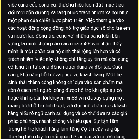
việc cung cấp công cụ; thương hiệu luôn đặt mục tiêu
đổi mới dẫn đường và ràng buộc trách nhiệm xã hội như
một phần của chiến lược phát triển. Việc tham gia vào
các hoạt động cộng đồng, hỗ trợ giáo dục số cho trẻ em
và người lao động trẻ, cùng với những sáng kiến bền
vững, là minh chứng cho cách mà xn88 win nhận thấy
mình là một phần của hệ sinh thái rộng lớn hơn và có
trách nhiệm. Việc này không chỉ tăng uy tín mà còn củng
cố lòng tin từ cộng đồng người dùng và đối tác. Cuối
cùng, khả năng hỗ trợ và phục vụ khách hàng. Một hệ
sinh thái thành công không chỉ dựa vào sản phẩm mà
còn ở cách mà người dùng được hỗ trợ khi gặp sự cố
hoặc khi họ cần lời khuyên. xn88 win đã xây dựng một
mạng lưới hỗ trợ linh hoạt, với đội ngũ chăm sóc khách
hàng hiểu rõ ngữ cảnh sử dụng và có thể đưa ra các giải
pháp phù hợp, nhanh chóng và hiệu quả. Sự tận tâm
trong hỗ trợ khách hàng làm tăng độ tin cậy và giúp
thương hiệu duy trì mối quan hệ lâu dài với người dùng,