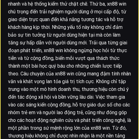
nhanh và hệ thống kiểm thử chặt chẽ. Thứ ba, xn88 win
chú trọng đến trải nghiệm người dùng ở mọi cấp độ, từ
giao diện trực quan đến khả năng tương tác và hỗ trợ
khách hàng kịp thời. Những yếu tố này không chỉ đảm
bảo sự tin tưởng từ người dùng hiện tại mà còn làm
tăng sự hấp dẫn với người dùng mới. Trải qua từng giai
đoạn phát triển, xn88 win không ngừng học hỏi từ thực
tiễn và từ cộng đồng, biến mỗi vượt qua thách thức
thành một bài học quý báu cho những chiến lược tiếp
theo. Câu chuyện của xn88 win cũng mang đậm tính nhân
văn và khát vọng lan tỏa giá trị tích cực. Không chỉ tập
trung vào một mô hình doanh thu, thương hiệu còn chú ý
đến tác động xã hội và bền vững lâu dài. Việc tham gia
vào các sáng kiến cộng đồng, hỗ trợ giáo dục số cho các
nhóm trẻ em và người lao động trẻ, cũng như đóng góp
cho các hoạt động nghiên cứu và phát triển công nghệ, là
một phần trong sứ mệnh rộng lớn của xn88 win. Từ đó,
thương hiệu không chỉ được nhìn nhận là một nền tảng