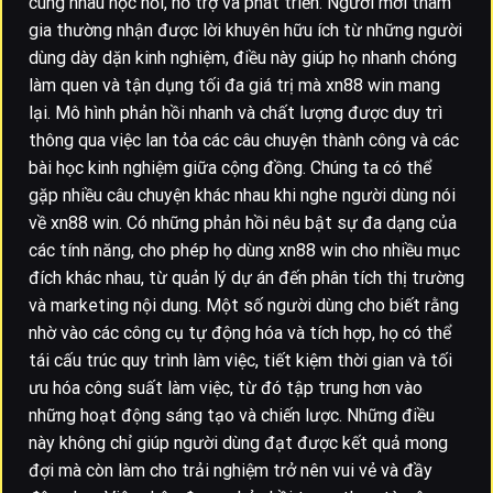
cùng nhau học hỏi, hỗ trợ và phát triển. Người mới tham
gia thường nhận được lời khuyên hữu ích từ những người
dùng dày dặn kinh nghiệm, điều này giúp họ nhanh chóng
làm quen và tận dụng tối đa giá trị mà xn88 win mang
lại. Mô hình phản hồi nhanh và chất lượng được duy trì
thông qua việc lan tỏa các câu chuyện thành công và các
bài học kinh nghiệm giữa cộng đồng. Chúng ta có thể
gặp nhiều câu chuyện khác nhau khi nghe người dùng nói
về xn88 win. Có những phản hồi nêu bật sự đa dạng của
các tính năng, cho phép họ dùng xn88 win cho nhiều mục
đích khác nhau, từ quản lý dự án đến phân tích thị trường
và marketing nội dung. Một số người dùng cho biết rằng
nhờ vào các công cụ tự động hóa và tích hợp, họ có thể
tái cấu trúc quy trình làm việc, tiết kiệm thời gian và tối
ưu hóa công suất làm việc, từ đó tập trung hơn vào
những hoạt động sáng tạo và chiến lược. Những điều
này không chỉ giúp người dùng đạt được kết quả mong
đợi mà còn làm cho trải nghiệm trở nên vui vẻ và đầy