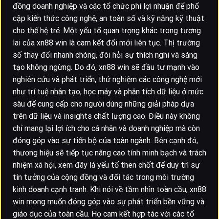
đồng doanh nghiệp và các tổ chức phi lợi nhuận để phổ
cập kiến thức công nghệ, an toàn số và kỹ năng kỹ thuật
cho thế hệ trẻ. Một yếu tố quan trọng khác trong tương
lai của xn88 win là cam kết đổi mới liên tục. Thị trường
số thay đổi nhanh chóng, đòi hỏi sự thích nghi và sáng
tạo không ngừng. Do đó, xn88 win sẽ đầu tư mạnh vào
nghiên cứu và phát triển, thử nghiệm các công nghệ mới
như trí tuệ nhân tạo, học máy và phân tích dữ liệu ở mức
sâu để cung cấp cho người dùng những giải pháp dựa
trên dữ liệu và insights chất lượng cao. Điều này không
chỉ mang lại lợi ích cho cá nhân và doanh nghiệp mà còn
đóng góp vào sự tiến bộ của toàn ngành. Bên cạnh đó,
thương hiệu sẽ tiếp tục nâng cao tính minh bạch và trách
nhiệm xã hội, xem đây là yếu tố then chốt để duy trì sự
tin tưởng của cộng đồng và đối tác trong môi trường
kinh doanh cạnh tranh. Khi nói về tầm nhìn toàn cầu, xn88
win mong muốn đóng góp vào sự phát triển bền vững và
giáo dục của toàn cầu. Họ cam kết hợp tác với các tổ