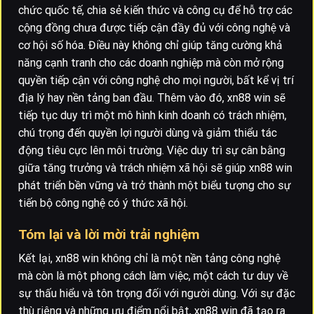
chức quốc tế, chia sẻ kiến thức và công cụ để hỗ trợ các
cộng đồng chưa được tiếp cận đầy đủ với công nghệ và
cơ hội số hóa. Điều này không chỉ giúp tăng cường khả
năng cạnh tranh cho các doanh nghiệp mà còn mở rộng
quyền tiếp cận với công nghệ cho mọi người, bất kể vị trí
địa lý hay nền tảng ban đầu. Thêm vào đó, xn88 win sẽ
tiếp tục duy trì một mô hình kinh doanh có trách nhiệm,
chú trọng đến quyền lợi người dùng và giảm thiểu tác
động tiêu cực lên môi trường. Việc duy trì sự cân bằng
giữa tăng trưởng và trách nhiệm xã hội sẽ giúp xn88 win
phát triển bền vững và trở thành một biểu tượng cho sự
tiến bộ công nghệ có ý thức xã hội.
Tóm lại và lời mời trải nghiệm
Kết lại, xn88 win không chỉ là một nền tảng công nghệ
mà còn là một phong cách làm việc, một cách tư duy về
sự thấu hiểu và tôn trọng đối với người dùng. Với sự đặc
thù riêng và những ưu điểm nổi bật, xn88 win đã tạo ra