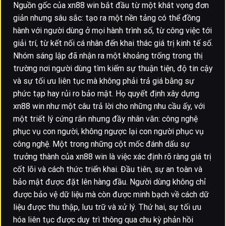
Nguồn gốc của xn88 win bắt đầu từ một khát vọng đơn
giản nhưng sâu sắc: tạo ra một nền tảng có thể đồng
hành với người dùng ở mọi hành trình số, từ công việc tới
giải trí, từ kết nối cá nhân đến khai thác giá trị kinh tế số.
Nhóm sáng lập đã nhận ra một khoảng trống trong thị
trường nơi người dùng tìm kiếm sự thuận tiện, độ tin cậy
và sự tối ưu liên tục mà không phải trả giá bằng sự
phức tạp hay rủi ro bảo mật. Họ quyết định xây dựng
xn88 win như một câu trả lời cho những nhu cầu ấy, với
một triết lý cứng rắn nhưng đầy nhân văn: công nghệ
phục vụ con người, không ngược lại con người phục vụ
công nghệ. Một trong những cột mốc đánh dấu sự
trưởng thành của xn88 win là việc xác định rõ ràng giá trị
cốt lõi và cách thức triển khai. Đầu tiên, sự an toàn và
bảo mật được đặt lên hàng đầu. Người dùng không chỉ
được bảo vệ dữ liệu mà còn được minh bạch về cách dữ
liệu được thu thập, lưu trữ và xử lý. Thứ hai, sự tối ưu
hóa liên tục được duy trì thông qua chu kỳ phản hồi