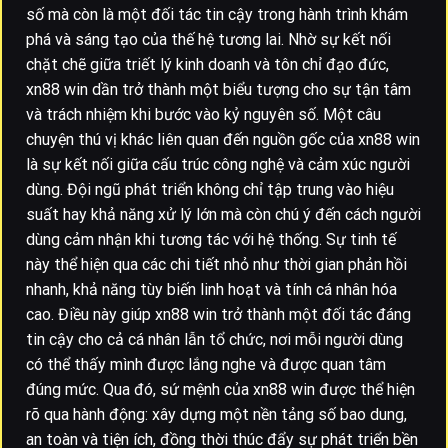
số mà còn là một đối tác tin cậy trong hành trình khám
phá và sáng tạo của thế hệ tương lai. Nhờ sự kết nối
chặt chẽ giữa triết lý kinh doanh và tôn chỉ đạo đức,
xn88 win dần trở thành một biểu tượng cho sự tận tâm
và trách nhiệm khi bước vào kỷ nguyên số. Một câu
chuyện thú vị khác liên quan đến nguồn gốc của xn88 win
là sự kết nối giữa cấu trúc công nghệ và cảm xúc người
dùng. Đội ngũ phát triển không chỉ tập trung vào hiệu
suất hay khả năng xử lý lớn mà còn chú ý đến cách người
dùng cảm nhận khi tương tác với hệ thống. Sự tinh tế
này thể hiện qua các chi tiết nhỏ như thời gian phản hồi
nhanh, khả năng tùy biến linh hoạt và tính cá nhân hóa
cao. Điều này giúp xn88 win trở thành một đối tác đáng
tin cậy cho cả cá nhân lẫn tổ chức, nơi mỗi người dùng
có thể thấy mình được lắng nghe và được quan tâm
đúng mức. Qua đó, sứ mệnh của xn88 win được thể hiện
rõ qua hành động: xây dựng một nền tảng số bao dung,
an toàn và tiện ích, đồng thời thúc đẩy sự phát triển bền