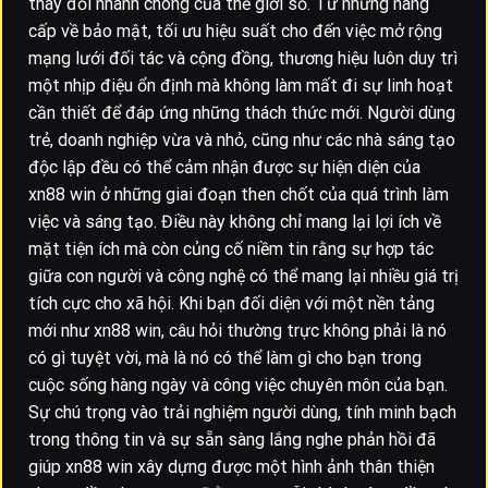
thay đổi nhanh chóng của thế giới số. Từ những nâng
cấp về bảo mật, tối ưu hiệu suất cho đến việc mở rộng
mạng lưới đối tác và cộng đồng, thương hiệu luôn duy trì
một nhịp điệu ổn định mà không làm mất đi sự linh hoạt
cần thiết để đáp ứng những thách thức mới. Người dùng
trẻ, doanh nghiệp vừa và nhỏ, cũng như các nhà sáng tạo
độc lập đều có thể cảm nhận được sự hiện diện của
xn88 win ở những giai đoạn then chốt của quá trình làm
việc và sáng tạo. Điều này không chỉ mang lại lợi ích về
mặt tiện ích mà còn củng cố niềm tin rằng sự hợp tác
giữa con người và công nghệ có thể mang lại nhiều giá trị
tích cực cho xã hội. Khi bạn đối diện với một nền tảng
mới như xn88 win, câu hỏi thường trực không phải là nó
có gì tuyệt vời, mà là nó có thể làm gì cho bạn trong
cuộc sống hàng ngày và công việc chuyên môn của bạn.
Sự chú trọng vào trải nghiệm người dùng, tính minh bạch
trong thông tin và sự sẵn sàng lắng nghe phản hồi đã
giúp xn88 win xây dựng được một hình ảnh thân thiện