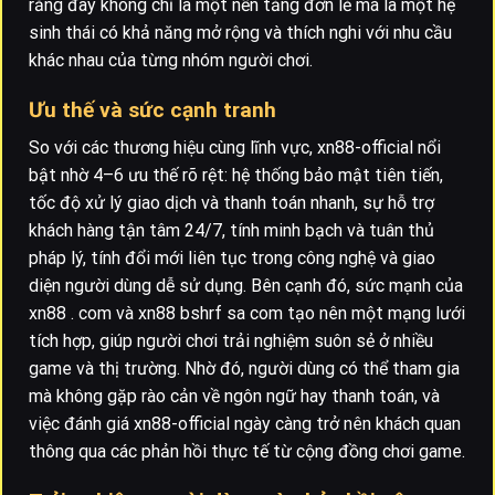
rằng đây không chỉ là một nền tảng đơn lẻ mà là một hệ
sinh thái có khả năng mở rộng và thích nghi với nhu cầu
khác nhau của từng nhóm người chơi.
Ưu thế và sức cạnh tranh
So với các thương hiệu cùng lĩnh vực, xn88-official nổi
bật nhờ 4–6 ưu thế rõ rệt: hệ thống bảo mật tiên tiến,
tốc độ xử lý giao dịch và thanh toán nhanh, sự hỗ trợ
khách hàng tận tâm 24/7, tính minh bạch và tuân thủ
pháp lý, tính đổi mới liên tục trong công nghệ và giao
diện người dùng dễ sử dụng. Bên cạnh đó, sức mạnh của
xn88 . com và xn88 bshrf sa com tạo nên một mạng lưới
tích hợp, giúp người chơi trải nghiệm suôn sẻ ở nhiều
game và thị trường. Nhờ đó, người dùng có thể tham gia
mà không gặp rào cản về ngôn ngữ hay thanh toán, và
việc đánh giá xn88-official ngày càng trở nên khách quan
thông qua các phản hồi thực tế từ cộng đồng chơi game.