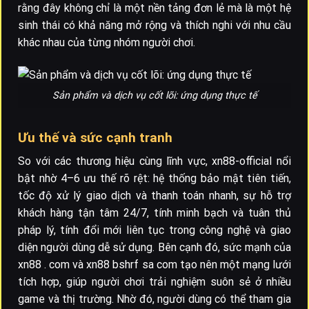
rằng đây không chỉ là một nền tảng đơn lẻ mà là một hệ
sinh thái có khả năng mở rộng và thích nghi với nhu cầu
khác nhau của từng nhóm người chơi.
Sản phẩm và dịch vụ cốt lõi: ứng dụng thực tế
Ưu thế và sức cạnh tranh
So với các thương hiệu cùng lĩnh vực, xn88-official nổi
bật nhờ 4–6 ưu thế rõ rệt: hệ thống bảo mật tiên tiến,
tốc độ xử lý giao dịch và thanh toán nhanh, sự hỗ trợ
khách hàng tận tâm 24/7, tính minh bạch và tuân thủ
pháp lý, tính đổi mới liên tục trong công nghệ và giao
diện người dùng dễ sử dụng. Bên cạnh đó, sức mạnh của
xn88 . com và xn88 bshrf sa com tạo nên một mạng lưới
tích hợp, giúp người chơi trải nghiệm suôn sẻ ở nhiều
game và thị trường. Nhờ đó, người dùng có thể tham gia