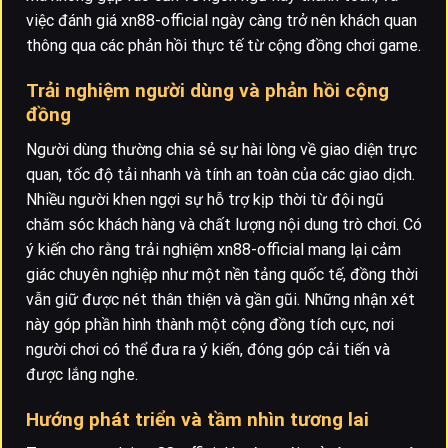
việc đánh giá xn88-official ngày càng trở nên khách quan
thông qua các phản hồi thực tế từ cộng đồng chơi game.
Trải nghiệm người dùng và phản hồi cộng
đồng
Người dùng thường chia sẻ sự hài lòng về giao diện trực
quan, tốc độ tải nhanh và tính an toàn của các giao dịch.
Nhiều người khen ngợi sự hỗ trợ kịp thời từ đội ngũ
chăm sóc khách hàng và chất lượng nội dung trò chơi. Có
ý kiến cho rằng trải nghiệm xn88-official mang lại cảm
giác chuyên nghiệp như một nền tảng quốc tế, đồng thời
vẫn giữ được nét thân thiện và gần gũi. Những nhận xét
này góp phần hình thành một cộng đồng tích cực, nơi
người chơi có thể đưa ra ý kiến, đóng góp cải tiến và
được lắng nghe.
Hướng phát triển và tầm nhìn tương lai