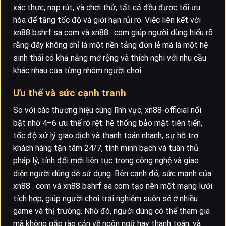
xác thực, nạp rút, và chơi thử; tất cả đều được tối ưu
hóa để tăng tốc độ và giới hạn rủi ro. Việc liên kết với
xn88 bshrf sa com và xn88 . com giúp người dùng hiểu rõ
rằng đây không chỉ là một nền tảng đơn lẻ mà là một hệ
sinh thái có khả năng mở rộng và thích nghi với nhu cầu
khác nhau của từng nhóm người chơi.
Ưu thế và sức cạnh tranh
So với các thương hiệu cùng lĩnh vực, xn88-official nổi
bật nhờ 4–6 ưu thế rõ rệt: hệ thống bảo mật tiên tiến,
tốc độ xử lý giao dịch và thanh toán nhanh, sự hỗ trợ
khách hàng tận tâm 24/7, tính minh bạch và tuân thủ
pháp lý, tính đổi mới liên tục trong công nghệ và giao
diện người dùng dễ sử dụng. Bên cạnh đó, sức mạnh của
xn88 . com và xn88 bshrf sa com tạo nên một mạng lưới
tích hợp, giúp người chơi trải nghiệm suôn sẻ ở nhiều
game và thị trường. Nhờ đó, người dùng có thể tham gia
mà không gặp rào cản về ngôn ngữ hay thanh toán, và