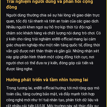
Trải nghiệm người dùng và phản hồi cộng
đồng
Người dùng thường chia sẻ sự hài lòng về giao diện trực
quan, tốc độ tải nhanh và tính an toàn của các giao dịch.
Nhiều người khen ngợi sự hỗ trợ kịp thời từ đội ngũ
chăm sóc khách hàng và chất lượng nội dung trò chơi. Có
ý kiến cho rằng trải nghiệm xn88-official mang lại cảm
giác chuyên nghiệp như một nền tảng quốc tế, đồng thời
vẫn giữ được nét thân thiện và gần gũi. Những nhận xét
này góp phần hình thành một cộng đồng tích cực, nơi
người chơi có thể đưa ra ý kiến, đóng góp cải tiến và
được lắng nghe.
Hướng phát triển và tầm nhìn tương lai
Trong tương lai, xn88-official hướng tới mở rộng quy mô
toàn cầu, tăng cường bảo mật, và đẩy mạnh tích hợp
công nghệ mới như trí tuệ nhân tạo, phân tích dữ liệu và
rất nhiều cải tiến UI/UX. Môi trường này sẽ thúc đẩy sự