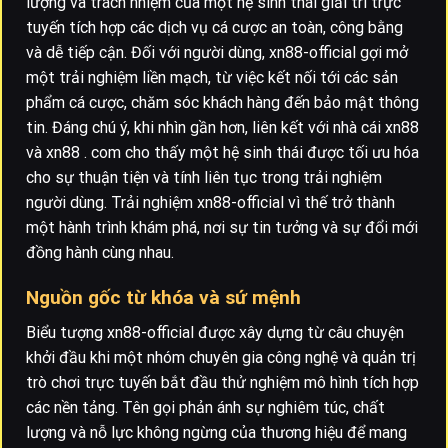
lượng và trách nhiệm của một hệ sinh thái giải trí trực
tuyến tích hợp các dịch vụ cá cược an toàn, công bằng
và dễ tiếp cận. Đối với người dùng, xn88-official gợi mở
một trải nghiệm liền mạch, từ việc kết nối tới các sản
phẩm cá cược, chăm sóc khách hàng đến bảo mật thông
tin. Đáng chú ý, khi nhìn gần hơn, liên kết với nhà cái xn88
và xn88 . com cho thấy một hệ sinh thái được tối ưu hóa
cho sự thuận tiện và tính liên tục trong trải nghiệm
người dùng. Trải nghiệm xn88-official vì thế trở thành
một hành trình khám phá, nơi sự tin tưởng và sự đổi mới
đồng hành cùng nhau.
Nguồn gốc từ khóa và sứ mệnh
Biểu tượng xn88-official được xây dựng từ câu chuyện
khởi đầu khi một nhóm chuyên gia công nghệ và quản trị
trò chơi trực tuyến bắt đầu thử nghiệm mô hình tích hợp
các nền tảng. Tên gọi phản ánh sự nghiêm túc, chất
lượng và nỗ lực không ngừng của thương hiệu để mang